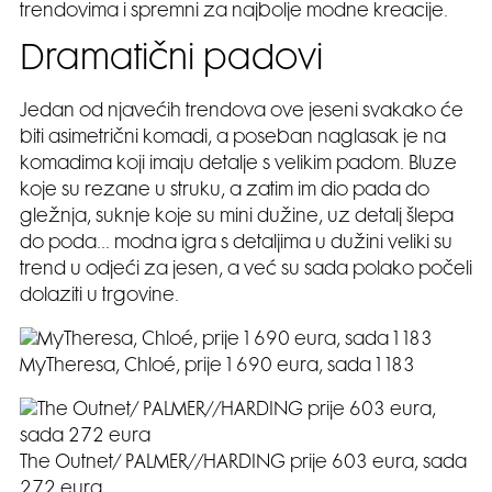
trendovima i spremni za najbolje modne kreacije.
Dramatični padovi
Jedan od njavećih trendova ove jeseni svakako će
biti asimetrični komadi, a poseban naglasak je na
komadima koji imaju detalje s velikim padom. Bluze
koje su rezane u struku, a zatim im dio pada do
gležnja, suknje koje su mini dužine, uz detalj šlepa
do poda… modna igra s detaljima u dužini veliki su
trend u odjeći za jesen, a već su sada polako počeli
dolaziti u trgovine.
MyTheresa, Chloé, prije 1 690 eura, sada 1 183
The Outnet/ PALMER//HARDING prije 603 eura, sada
272 eura