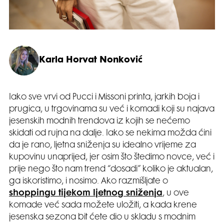
Karla Horvat Nonković
Iako sve vrvi od Pucci i Missoni printa, jarkih boja i
prugica, u trgovinama su već i komadi koji su najava
jesenskih modnih trendova iz kojih se nećemo
skidati od rujna na dalje. Iako se nekima možda ćini
da je rano, ljetna sniženja su idealno vrijeme za
kupovinu unaprijed, jer osim što štedimo novce, već i
prije nego što nam trend “dosadi” koliko je aktualan,
ga iskoristimo, i nosimo. Ako razmišljate o
shoppingu tijekom ljetnog sniženja
, u ove
komade već sada možete uložiti, a kada krene
jesenska sezona bit ćete dio u skladu s modnim