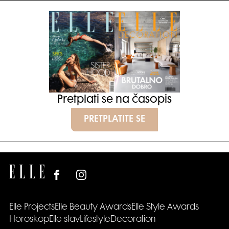
Pretplati se na časopis
PRETPLATITE SE
Elle Projects
Elle Beauty Awards
Elle Style Awards
Horoskop
Elle stav
Lifestyle
Decoration