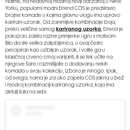
Naime, na nedavnoj modnoj reviji održanoj u New
Yorku, popularni modni brend COS je predstavio
brojne komade u kojima glavnu ulogu ima upravo
karirani uzorak. Od zanimljive kombinacije boja,
preko veličine samog
kariranog uzorka
, brend je
pokazao zaista razne primjerke i igru s motivom.
Bilo da ste velika zaljubljenica, u ovaj često
percipiran kao ozbiljan uzorak, i volite ga u
klasičnoj crveno crnoj varijanti, ili se tek učite na
njegove šare i razmišljate o dodavanju nekih
komada u svoju kolekciju, izbora je mnogo. Ipak,
od svega, nama je za oko zapela COS jakna u bež
i modroj kombinaciji kariranog uzorka, koja ima
detalj šala na sebi.