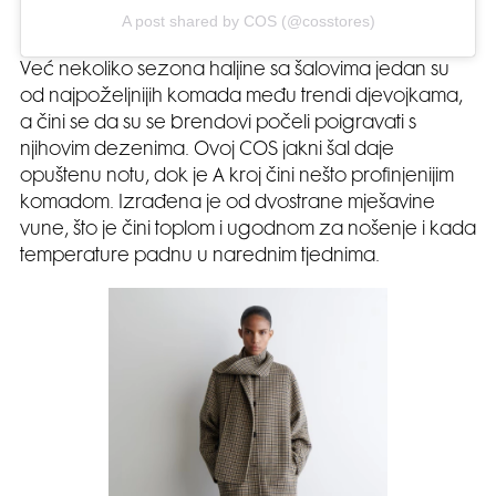
A post shared by COS (@cosstores)
Već nekoliko sezona haljine sa šalovima jedan su
od najpoželjnijih komada među trendi djevojkama,
a čini se da su se brendovi počeli poigravati s
njihovim dezenima. Ovoj COS jakni šal daje
opuštenu notu, dok je A kroj čini nešto profinjenijim
komadom. Izrađena je od dvostrane mješavine
vune, što je čini toplom i ugodnom za nošenje i kada
temperature padnu u narednim tjednima.