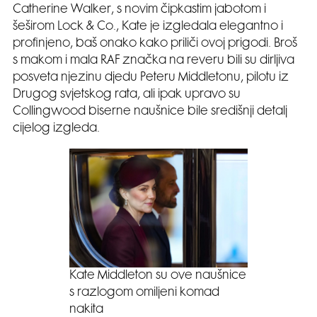
Catherine Walker, s novim čipkastim jabotom i
šeširom Lock & Co., Kate je izgledala elegantno i
profinjeno, baš onako kako priliči ovoj prigodi. Broš
s makom i mala RAF značka na reveru bili su dirljiva
posveta njezinu djedu Peteru Middletonu, pilotu iz
Drugog svjetskog rata, ali ipak upravo su
Collingwood biserne naušnice bile središnji detalj
cijelog izgleda.
Kate Middleton su ove naušnice
s razlogom omiljeni komad
nakita