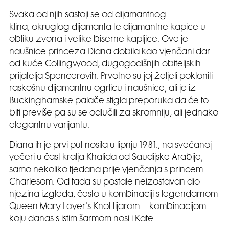
Svaka od njih sastoji se od dijamantnog
klina, okruglog dijamanta te dijamantne kapice u
obliku zvona i velike biserne kapljice. Ove je
naušnice princeza Diana dobila kao vjenčani dar
od kuće Collingwood, dugogodišnjih obiteljskih
prijatelja Spencerovih. Prvotno su joj željeli pokloniti
raskošnu dijamantnu ogrlicu i naušnice, ali je iz
Buckinghamske palače stigla preporuka da će to
biti previše pa su se odlučili za skromniju, ali jednako
elegantnu varijantu.
Diana ih je prvi put nosila u lipnju 1981., na svečanoj
večeri u čast kralja Khalida od Saudijske Arabije,
samo nekoliko tjedana prije vjenčanja s princem
Charlesom. Od tada su postale neizostavan dio
njezina izgleda, često u kombinaciji s legendarnom
Queen Mary Lover’s Knot tijarom – kombinacijom
koju danas s istim šarmom nosi i Kate.