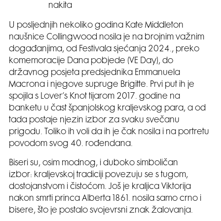
nakita
U posljednjih nekoliko godina Kate Middleton
naušnice Collingwood nosila je na brojnim važnim
događanjima, od Festivala sjećanja 2024., preko
komemoracije Dana pobjede (VE Day), do
državnog posjeta predsjednika Emmanuela
Macrona i njegove supruge Brigitte. Prvi put ih je
spojila s Lover’s Knot tijarom 2017. godine na
banketu u čast španjolskog kraljevskog para, a od
tada postaje njezin izbor za svaku svečanu
prigodu. Toliko ih voli da ih je čak nosila i na portretu
povodom svog 40. rođendana.
Biseri su, osim modnog, i duboko simboličan
izbor: kraljevskoj tradiciji povezuju se s tugom,
dostojanstvom i čistoćom. Još je kraljica Viktorija
nakon smrti princa Alberta 1861. nosila samo crno i
bisere, što je postalo svojevrsni znak žalovanja.