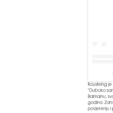
Rousteing je
“Duboko sam
Balmainu, svo
godina. Zah
povjerenju i p