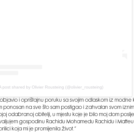
A post shared by Olivier Rousteing (@olivier_rousteing)
 objavio i oprištajnu poruku sa svojim odlaskom iz modne
 ponosan na sve što sam postigao i zahvalan svom izni
joj odabranoj obitelji, u mjestu koje je bilo moj dom poslje
valjujem gospodinu Rachidu Mohamedu Rachidu i Matteu
rilici koja mi je promijenila život.”