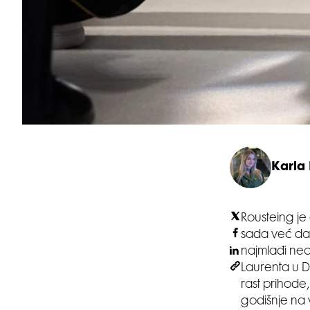
Karla
Rousteing j
sada već da
najmlađi neo
Laurenta u D
rast prihode,
godišnje na v