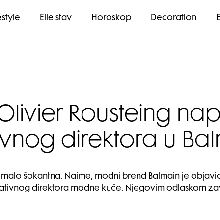
estyle
Elle stav
Horoskop
Decoration
Olivier Rousteing nap
ivnog direktora u Ba
omalo šokantna. Naime, modni brend Balmain je objavio 
reativnog direktora modne kuće. Njegovim odlaskom za