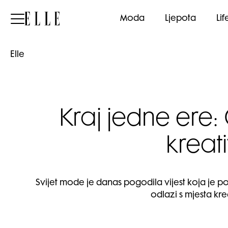
Elle
Moda
Ljepota
Lif
Elle
Kraj jedne ere: 
kreat
Svijet mode je danas pogodila vijest koja je p
odlazi s mjesta k