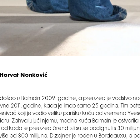
 Horvat Nonković
e došao u Balmain 2009. godine, a preuzeo je vodstvo 
vne 2011. godine, kada je imao samo 25 godina. Tim pot
snivač koji je vodio veliku parišku kuću od vremena Yves
ioru. Zahvaljujući njemu, modna kuća Balmain je ostvarila
 od kada je preuzeo brend isti su se podignuli s 30 miliju
iše od 300 milijuna. Dizajner je rođen u Bordeauxu, a posl