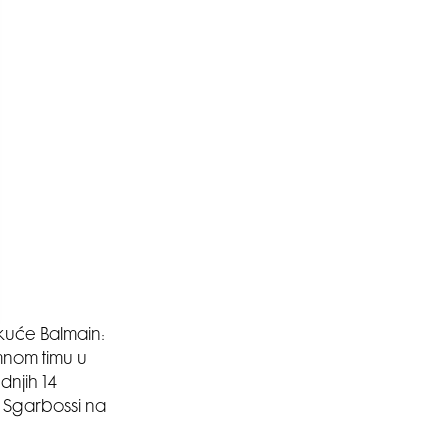
 kuće Balmain:
mnom timu u
dnjih 14
 Sgarbossi na