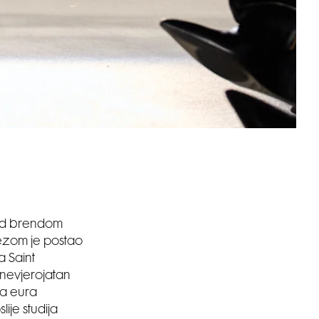
nad brendom
ezom je postao
a Saint
 nevjerojatan
na eura
ije studija