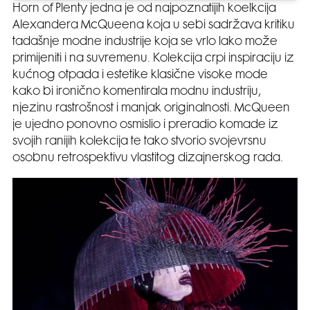
Horn of Plenty jedna je od najpoznatijih koelkcija
Alexandera McQueena koja u sebi sadržava kritiku
tadašnje modne industrije koja se vrlo lako može
primijeniti i na suvremenu. Kolekcija crpi inspiraciju iz
kućnog otpada i estetike klasične visoke mode
kako bi ironično komentirala modnu industriju,
njezinu rastrošnost i manjak originalnosti. McQueen
je ujedno ponovno osmislio i preradio komade iz
svojih ranijih kolekcija te tako stvorio svojevrsnu
osobnu retrospektivu vlastitog dizajnerskog rada.