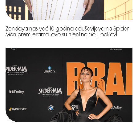
Zendaya nas već 10 godina oduševljava na Spider-
Man premijerama: ovo su njeni najbolji lookovi
Look dana: Zendaya u dramatičnoj crnoj haljini na
premijeri Spidermana