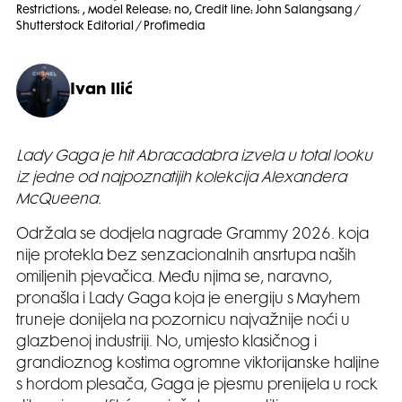
Restrictions: , Model Release: no, Credit line: John Salangsang /
Shutterstock Editorial / Profimedia
Ivan Ilić
Lady Gaga je hit Abracadabra izvela u total looku
iz jedne od najpoznatijih kolekcija Alexandera
McQueena.
Održala se dodjela nagrade Grammy 2026. koja
nije protekla bez senzacionalnih ansrtupa naših
omiljenih pjevačica. Među njima se, naravno,
pronašla i Lady Gaga koja je energiju s Mayhem
truneje donijela na pozornicu najvažnije noći u
glazbenoj industriji. No, umjesto klasičnog i
grandioznog kostima ogromne viktorijanske haljine
s hordom plesača, Gaga je pjesmu prenijela u rock