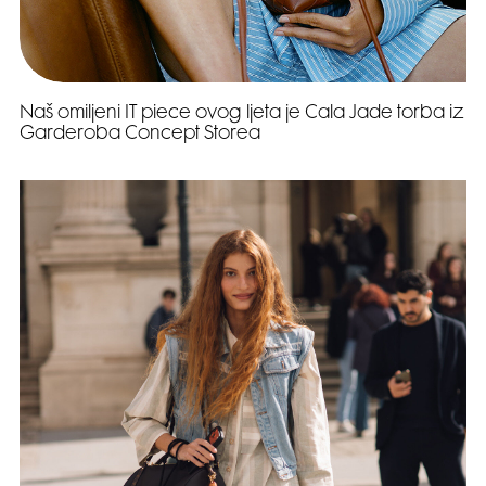
Naš omiljeni IT piece ovog ljeta je Cala Jade torba iz
Garderoba Concept Storea