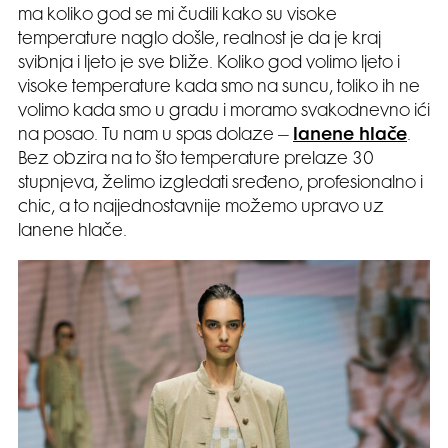
ma koliko god se mi čudili kako su visoke
temperature naglo došle, realnost je da je kraj
svibnja i ljeto je sve bliže. Koliko god volimo ljeto i
visoke temperature kada smo na suncu, toliko ih ne
volimo kada smo u gradu i moramo svakodnevno ići
na posao. Tu nam u spas dolaze –
lanene hlače
.
Bez obzira na to što temperature prelaze 30
stupnjeva, želimo izgledati sređeno, profesionalno i
chic, a to najjednostavnije možemo upravo uz
lanene hlače.