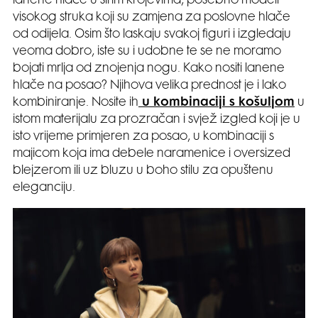
lanene hlače u širim krojevima, posebno modeli
visokog struka koji su zamjena za poslovne hlače
od odijela. Osim što laskaju svakoj figuri i izgledaju
veoma dobro, iste su i udobne te se ne moramo
bojati mrlja od znojenja nogu. Kako nositi lanene
hlače na posao? Njihova velika prednost je i lako
kombiniranje. Nosite ih
u kombinaciji s košuljom
u
istom materijalu za prozračan i svjež izgled koji je u
isto vrijeme primjeren za posao, u kombinaciji s
majicom koja ima debele naramenice i oversized
blejzerom ili uz bluzu u boho stilu za opuštenu
eleganciju.