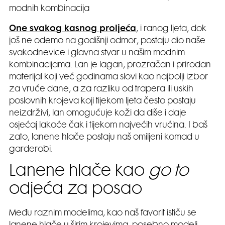
modnih kombinacija
One svakog kasnog proljeća
, i ranog ljeta, dok
još ne odemo na godišnji odmor, postaju dio naše
svakodnevice i glavna stvar u našim modnim
kombinacijama. Lan je lagan, prozračan i prirodan
materijal koji već godinama slovi kao najbolji izbor
za vruće dane, a za razliku od trapera ili uskih
poslovnih krojeva koji tijekom ljeta često postaju
neizdrživi, lan omogućuje koži da diše i daje
osjećaj lakoće čak i tijekom najvećih vrućina. I baš
zato, lanene hlače postaju naš omiljeni komad u
garderobi.
Lanene hlače kao
go to
odjeća za posao
Među raznim modelima, kao naš favorit ističu se