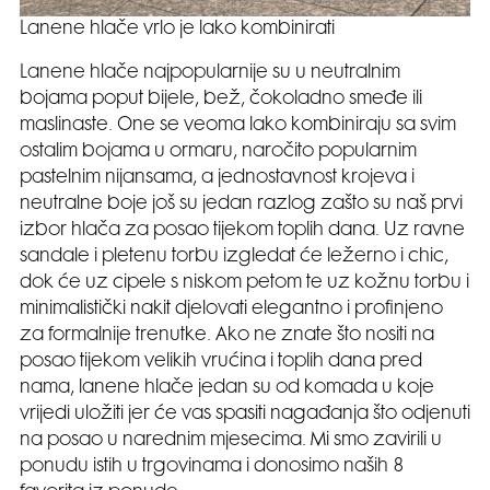
Lanene hlače vrlo je lako kombinirati
Lanene hlače najpopularnije su u neutralnim
bojama poput bijele, bež, čokoladno smeđe ili
maslinaste. One se veoma lako kombiniraju sa svim
ostalim bojama u ormaru, naročito popularnim
pastelnim nijansama, a jednostavnost krojeva i
neutralne boje još su jedan razlog zašto su naš prvi
izbor hlača za posao tijekom toplih dana. Uz ravne
sandale i pletenu torbu izgledat će ležerno i chic,
dok će uz cipele s niskom petom te uz kožnu torbu i
minimalistički nakit djelovati elegantno i profinjeno
za formalnije trenutke. Ako ne znate što nositi na
posao tijekom velikih vrućina i toplih dana pred
nama, lanene hlače jedan su od komada u koje
vrijedi uložiti jer će vas spasiti nagađanja što odjenuti
na posao u narednim mjesecima. Mi smo zavirili u
ponudu istih u trgovinama i donosimo naših 8