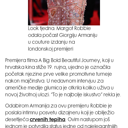
Look tjedna: Margot Robbie
odala počast Giorgiju Armaniju
u couture izdanju na
londonskoj premijeri
Premijera filma A Big Bold Beautiful Journey, koji u
hrvatska kina stiže 19. rujna, ujedno je označila
početak njezine prve velike promotivne turneje
nakon majčinstva. U nedavnom intervjuu za
američke medije glumica je otkrila koliko uživa u
novoj životnoj ulozi: “To je najbolje iskustvo” rekla je.
Odabirom Armanija za ovu premijeru Robbie je
poslala intimnu posvetu dizajneru koji je obilježio
desetljeća
crvenih tepiha
. Ovim nastupom još
jednom je potvrdila status jedne od najelegantnijih