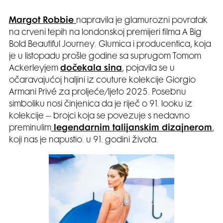
Margot Robbie
napravila je glamurozni povratak
na crveni tepih na londonskoj premijeri filma A Big
Bold Beautiful Journey. Glumica i producentica, koja
je u listopadu prošle godine sa suprugom Tomom
Ackerleyjem
dočekala sina
, pojavila se u
očaravajućoj haljini iz couture kolekcije Giorgio
Armani Privé za proljeće/ljeto 2025. Posebnu
simboliku nosi činjenica da je riječ o 91. looku iz
kolekcije – brojci koja se povezuje s nedavno
preminulim
l
egendarnim talijanskim dizajnerom
,
koji nas je napustio. u 91. godini života.