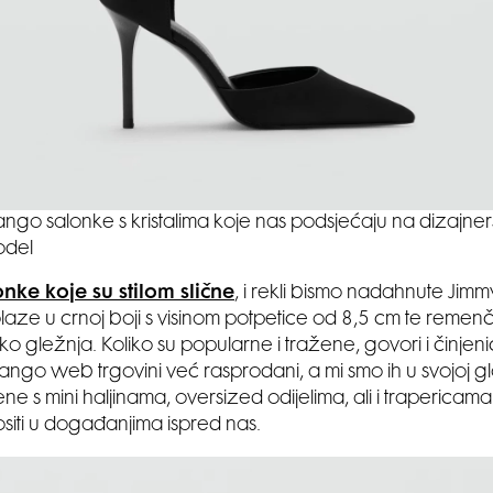
ngo salonke s kristalima koje nas podsjećaju na dizajner
del
ke koje su stilom slične
, i rekli bismo nadahnute Jim
ze u crnoj boji s visinom potpetice od 8,5 cm te remen
oko gležnja. Koliko su popularne i tražene, govori i činjen
ango web trgovini već rasprodani, a mi smo ih u svojoj gl
jene s mini haljinama, oversized odijelima, ali i trapericama
siti u događanjima ispred nas.