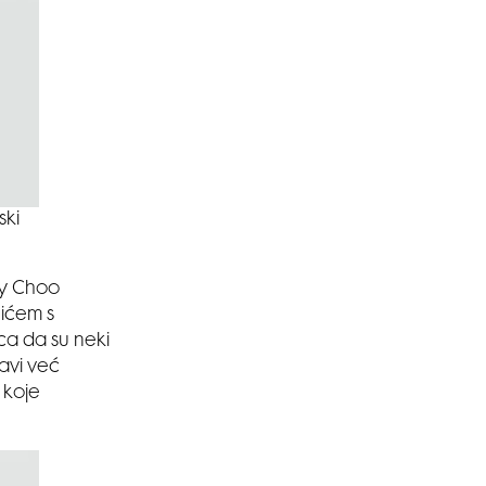
ski
my Choo
čićem s
ica da su neki
avi već
 koje