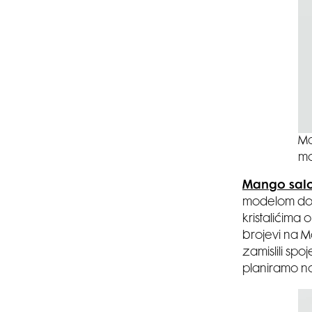
Ma
mo
Mango salon
modelom dola
kristalićima 
brojevi na M
zamislili spo
planiramo no