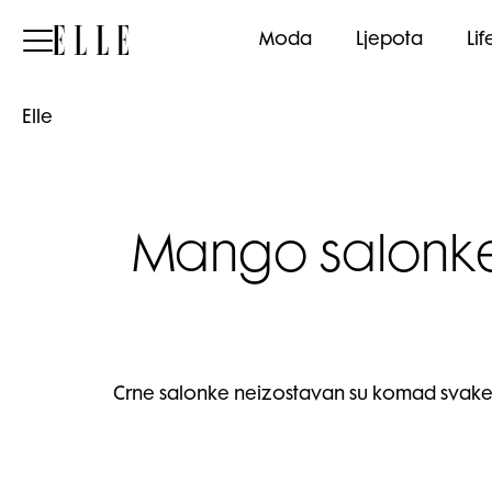
Elle
Moda
Ljepota
Lif
Elle
Mango salonke 
Crne salonke neizostavan su komad svake ga