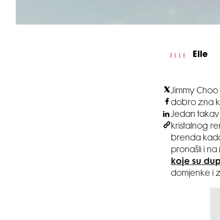
Elle
Jimmy Choo j
dobro zna ka
Jedan takav
kristalnog r
brenda kada 
pronašli i n
koje su dup
domjenke i