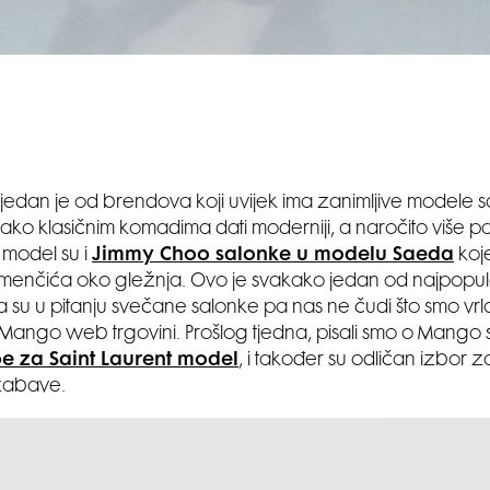
edan je od brendova koji uvijek ima zanimljive modele sal
ko klasičnim komadima dati moderniji, a naročito više pa
 model su i
Jimmy Choo salonke u modelu Saeda
koje
emenčića oko gležnja. Ovo je svakako jedan od najpopul
su u pitanju svečane salonke pa nas ne čudi što smo vrlo
a Mango web trgovini. Prošlog tjedna, pisali smo o Mang
e za Saint Laurent model
, i također su odličan izbor 
 zabave.