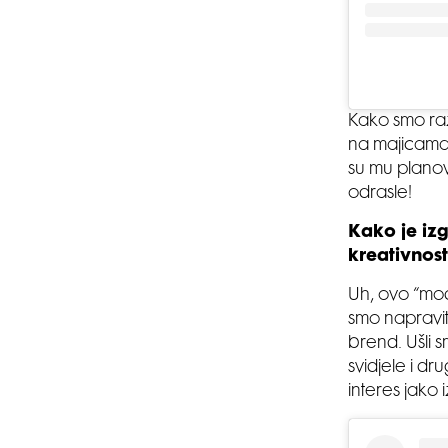
Kako smo raz
na majicama,
su mu planov
odrasle!
Kako je izg
kreativnos
Uh, ovo “mod
smo napravit
brend. Ušli s
svidjele i d
interes jako