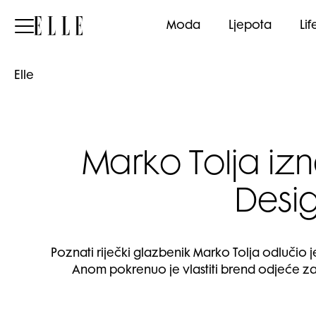
Elle
Moda
Ljepota
Lif
Elle
Marko Tolja iz
Desig
Poznati riječki glazbenik Marko Tolja odlučio j
Anom pokrenuo je vlastiti brend odjeće z