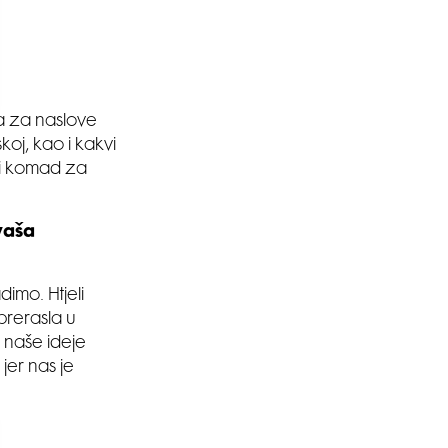
ra za naslove
oj, kao i kakvi
ji komad za
vaša
imo. Htjeli
prerasla u
e naše ideje
jer nas je