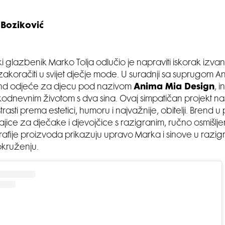
 Boziković
čki glazbenik Marko Tolja odlučio je napraviti iskorak izv
zakoračiti u svijet dječje mode. U suradnji sa suprugom
brend odjeće za djecu pod nazivom
Anima Mia Design
, i
kodnevnim životom s dva sina. Ovaj simpatičan projekt nas
rasti prema estetici, humoru i najvažnije, obitelji. Brend 
jice za dječake i djevojčice s razigranim, ručno osmišlje
rafije proizvoda prikazuju upravo Marka i sinove u razi
okruženju.