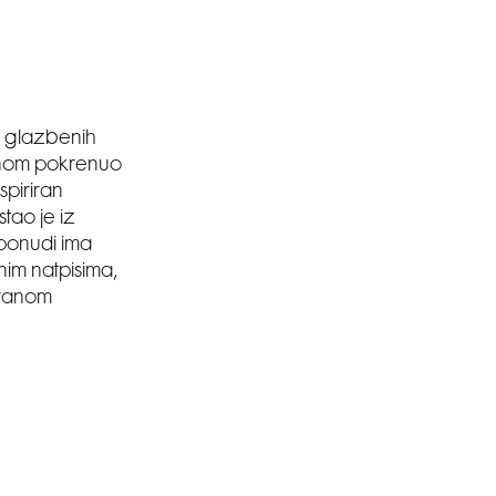
an glazbenih
 Anom pokrenuo
nspiriran
tao je iz
u ponudi ima
nim natpisima,
granom