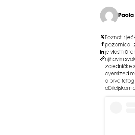
Paola
Poznati rije
pozornica i 
je vlastiti 
njihovim sva
zajedničke st
oversized ma
a prve fotog
obiteljskom 