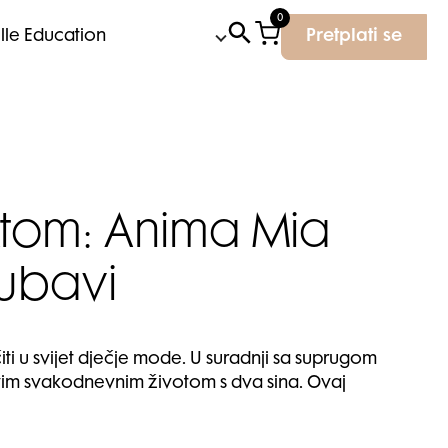
0
Elle Education
Pretplati se
ktom: Anima Mia
jubavi
iti u svijet dječje mode. U suradnji sa suprugom
vim svakodnevnim životom s dva sina. Ovaj