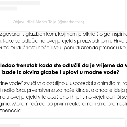
Objavu dijeli Marko Tolja (@marko.tolja)
govarali s glazbenikom, koji nam je otkrio što ga inspiri
 kako se odlučio na ovaj projekt s proizvodnjom u Hrvatsk
i za budućnost i hoće li se u ponudi brenda pronaći i ko
ledao trenutak kada ste odlučili da je vrijeme da 
t izađe iz okvira glazbe i uplovi u modne vode?
ne vode” zvuči vrlo ozbiljno u usporedbi s onim što mi rad
i nešto fora, prvenstveno za naše klince, a onda je ideja 
mo u ovaj projekt vrlo opušteno i htjeli smo vidjeti da li bi s
rugima. Moram reći da po prvim reakcijama nismo promašili 
 iznenadio.