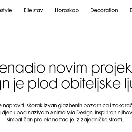
estyle
Elle stav
Horoskop
Decoration
nenadio novim proje
n je plod obiteljske l
e napraviti iskorak izvan glazbenih pozornica i zakorač
a djecu pod nazivom Anima Mia Design, inspiriran njiho
simpatičan projekt nastao je iz zajedničke strasti…