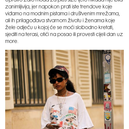
Upravo zato moda za plus size ljeto nikada nije bila
zanimljivija, jer napokon prati iste trendove koje
viđamo na modnim pistama i društvenim mrežama,
ali ih prilagođava stvarnom životu i ženama koje
žele odjeću u kojoj će se moći slobodno kretati,
sjediti na terasi, otići na posao ili provesti cijeli dan uz
more.