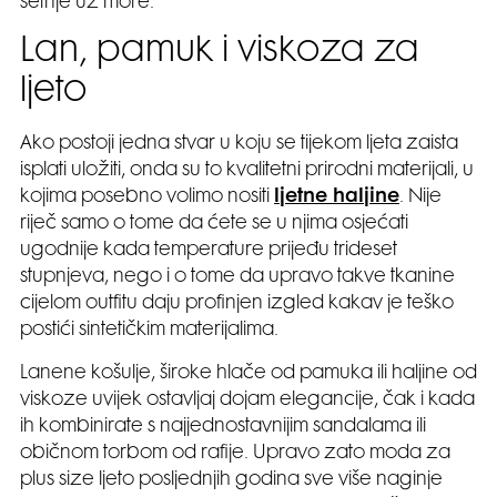
šetnje uz more.
Lan, pamuk i viskoza za
ljeto
Ako postoji jedna stvar u koju se tijekom ljeta zaista
isplati uložiti, onda su to kvalitetni prirodni materijali, u
kojima posebno volimo nositi
ljetne haljine
. Nije
riječ samo o tome da ćete se u njima osjećati
ugodnije kada temperature prijeđu trideset
stupnjeva, nego i o tome da upravo takve tkanine
cijelom outfitu daju profinjen izgled kakav je teško
postići sintetičkim materijalima.
Lanene košulje, široke hlače od pamuka ili haljine od
viskoze uvijek ostavljaj dojam elegancije, čak i kada
ih kombinirate s najjednostavnijim sandalama ili
običnom torbom od rafije. Upravo zato moda za
plus size ljeto posljednjih godina sve više naginje