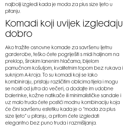
najbolji izgledi kada je moda za plus size ljeto u
pitanju.
Komadi koji uvijek izgledaju
dobro
Ako tražite osnovne komade za savršenu ljetnu
garderobe, teško ćete pogriješiti s midi haljinom na
preklop, širokim lanenim hlačama, bijelom
pamučnom košuljom, kvalitetnim topom bez rukava i
suknjom A-kroja. To su komadi koji se lako
kombiniraju, pristaju različitim oblicima tijela i mogu
se nositi od jutra do večeri, a dodajte im udobne
balerinke, kožne natikače ili minimalističke sandale i
uz malo truda ćete postići modnu kombinaciju koja
će čini savršenu estetiku kada je o “moda za plus
size ljeto” u pitanju, a pritom ćete izgledati
elegantno bez puno truda i razmišljanja.