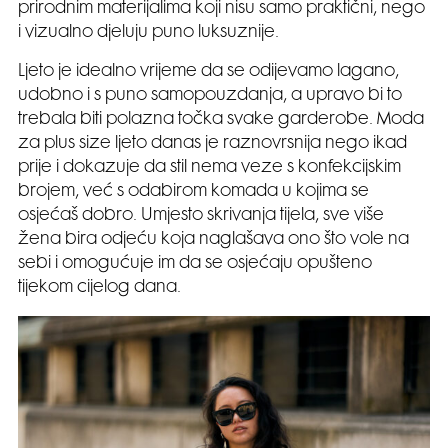
prirodnim materijalima koji nisu samo praktični, nego
i vizualno djeluju puno luksuznije.
Ljeto je idealno vrijeme da se odijevamo lagano,
udobno i s puno samopouzdanja, a upravo bi to
trebala biti polazna točka svake garderobe. Moda
za plus size ljeto danas je raznovrsnija nego ikad
prije i dokazuje da stil nema veze s konfekcijskim
brojem, već s odabirom komada u kojima se
osjećaš dobro. Umjesto skrivanja tijela, sve više
žena bira odjeću koja naglašava ono što vole na
sebi i omogućuje im da se osjećaju opušteno
tijekom cijelog dana.