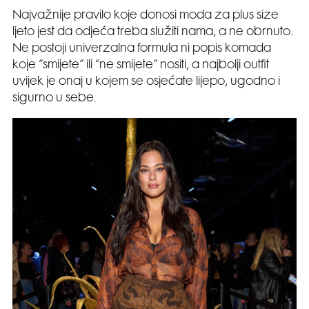
Najvažnije pravilo koje donosi moda za plus size
ljeto jest da odjeća treba služiti nama, a ne obrnuto.
Ne postoji univerzalna formula ni popis komada
koje “smijete” ili “ne smijete” nositi, a najbolji outfit
uvijek je onaj u kojem se osjećate lijepo, ugodno i
sigurno u sebe.