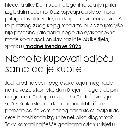
hlače, kratke bermude ili elegantne suknje i pritom
izgledati moderno, bez osjećaja da ste se morali
prilagođavati trendovima koji nisu stvoreni za vas. A
to je razlog zbog kojeg moda za plus size ljeto više
nije posebna kategorija, nego dio svakodnevne
mode koja napokon slavi različite oblike tijela, i
spada u
modne trendove 2026
.
Nemojte kupovati odjeću
samo da je kupite
Jedna od najvećih pogrešaka koju mnogi rade
nema veze s konfekcijskim brojem, nego s idejom
da garderobu kupuju za neku buduću verziju
sebe. Koliko ste puta kupili haljinu ili
hlače
uz
pomisao da će vam jednog dana stajati bolje ili da
ćete ih nositi kada izgubite nekoliko kilograma?
Takvi komadi najčešće godinama ostanu visjeti u