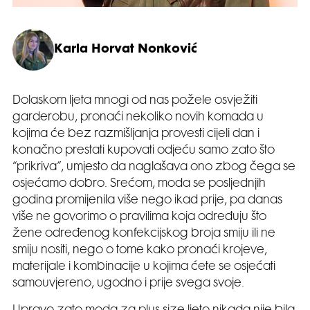
Karla Horvat Nonković
Dolaskom ljeta mnogi od nas požele osvježiti
garderobu, pronaći nekoliko novih komada u
kojima će bez razmišljanja provesti cijeli dan i
konačno prestati kupovati odjeću samo zato što
“prikriva”, umjesto da naglašava ono zbog čega se
osjećamo dobro. Srećom, moda se posljednjih
godina promijenila više nego ikad prije, pa danas
više ne govorimo o pravilima koja određuju što
žene određenog konfekcijskog broja smiju ili ne
smiju nositi, nego o tome kako pronaći krojeve,
materijale i kombinacije u kojima ćete se osjećati
samouvjereno, ugodno i prije svega svoje.