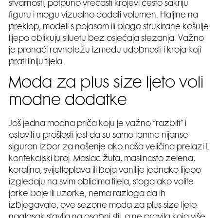
stvarnosti, potpuno vrećasti krojevi često sakriju
figuru i mogu vizualno dodati volumen. Haljine na
preklop, modeli s pojasom ili blago strukirane košulje
lijepo oblikuju siluetu bez osjećaja stezanja. Važno
je pronaći ravnotežu između udobnosti i kroja koji
prati liniju tijela.
Moda za plus size ljeto voli
modne dodatke
Još jedna modna priča koju je važno “razbiti” i
ostaviti u prošlosti jest da su samo tamne nijanse
siguran izbor za nošenje ako naša veličina prelazi L
konfekcijski broj. Maslac žuta, maslinasto zelena,
koraljna, svijetloplava ili boja vanilije jednako lijepo
izgledaju na svim oblicima tijela, stoga ako volite
jarke boje ili uzorke, nema razloga da ih
izbjegavate, ove sezone moda za plus size ljeto
naglasak stavlja na osobni stil, a ne pravila koja više