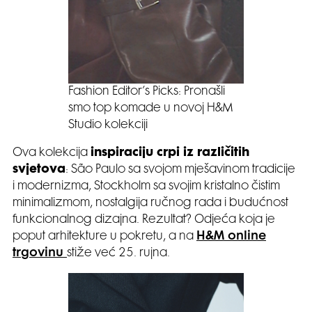
Fashion Editor’s Picks: Pronašli
smo top komade u novoj H&M
Studio kolekciji
Ova kolekcija
inspiraciju crpi iz različitih
svjetova
: São Paulo sa svojom mješavinom tradicije
i modernizma, Stockholm sa svojim kristalno čistim
minimalizmom, nostalgija ručnog rada i budućnost
funkcionalnog dizajna. Rezultat? Odjeća koja je
poput arhitekture u pokretu, a na
H&M online
trgovinu
stiže već 25. rujna.