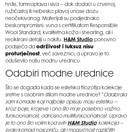
hrđe, tamnoplava i siva – dok dodaci u crvenoj,
ružičastoj ili nebesko plavoj unose dozu
neočekivanog. Materijali su podjednako
beskompromisni: vuna s certifikatom Responsible
Wool Standard, kvalitetna koža i shearling, ali i
reciklirani detalji u nakitu.
H&M Studio
ponovno
podsjeća da
održivost i luksuz nisu
proturječnost
, već saveznici, a upravo je to
oduševilo našu modnu urednicu.
Odabiri modne urednice
Što se događa kada se estetska filozofija kolekcije
sretne s osobnim stilom modne urednice? ”
Odabrala
sam komade koji najbolje opisuju moju estetiku –
kroz boje, krojeve i ono što mi je posebno važno:
funkcionalnost, odnosno multifunkcionalnost. Upravo
je to ono što volim kod svih
H&M Studio
kolekcija –
svaki komad nosi priču, ali i mogućnost različitih