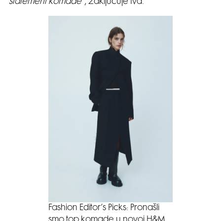
statement komade
“, zaključuje Iva.
Fashion Editor’s Picks: Pronašli
smo top komade u novoj H&M