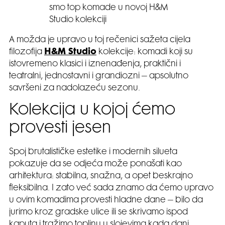
smo top komade u novoj H&M
Studio kolekciji
A možda je upravo u toj rečenici sažeta cijela
filozofija
H&M Studio
kolekcije: komadi koji su
istovremeno klasici i iznenađenja, praktični i
teatralni, jednostavni i grandiozni – apsolutno
savršeni za nadolazeću sezonu.
Kolekcija u kojoj ćemo
provesti jesen
Spoj brutalističke estetike i modernih silueta
pokazuje da se odjeća može ponašati kao
arhitektura: stabilna, snažna, a opet beskrajno
fleksibilna. I zato već sada znamo da ćemo upravo
u ovim komadima provesti hladne dane – bilo da
jurimo kroz gradske ulice ili se skrivamo ispod
kaputa i tražimo toplinu u slojevima kada dani