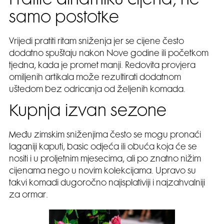
Pratite dinamiku cijena, ne
samo postotke
Vrijedi pratiti ritam sniženja jer se cijene često
dodatno spuštaju nakon Nove godine ili početkom
tjedna, kada je promet manji. Redovita provjera
omiljenih artikala može rezultirati dodatnom
uštedom bez odricanja od željenih komada.
Kupnja izvan sezone
Među zimskim sniženjima često se mogu pronaći
laganiji kaputi, basic odjeća ili obuća koja će se
nositi i u proljetnim mjesecima, ali po znatno nižim
cijenama nego u novim kolekcijama. Upravo su
takvi komadi dugoročno najisplativiji i najzahvalniji
za ormar.