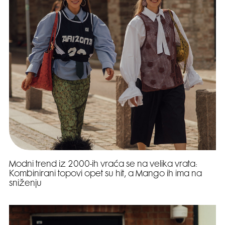
Modni trend iz 2000-ih vraća se na velika vrata:
Kombinirani topovi opet su hit, a Mango ih ima na
sniženju