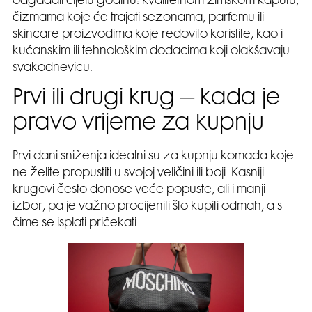
odgađali cijelu godinu: kvalitetnom zimskom kaputu,
čizmama koje će trajati sezonama, parfemu ili
skincare proizvodima koje redovito koristite, kao i
kućanskim ili tehnološkim dodacima koji olakšavaju
svakodnevicu.
Prvi ili drugi krug – kada je
pravo vrijeme za kupnju
Prvi dani sniženja idealni su za kupnju komada koje
ne želite propustiti u svojoj veličini ili boji. Kasniji
krugovi često donose veće popuste, ali i manji
izbor, pa je važno procijeniti što kupiti odmah, a s
čime se isplati pričekati.