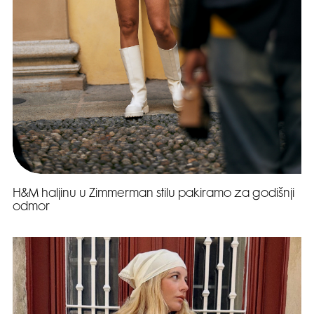
H&M haljinu u Zimmerman stilu pakiramo za godišnji
odmor