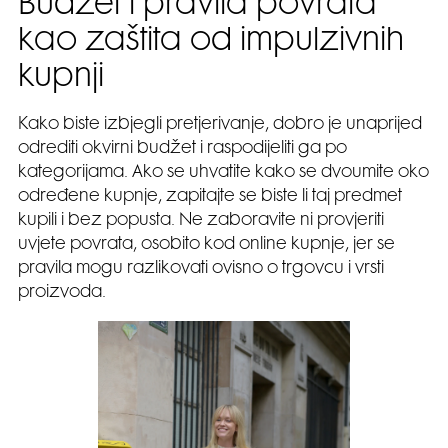
Budžet i pravila povrata
kao zaštita od impulzivnih
kupnji
Kako biste izbjegli pretjerivanje, dobro je unaprijed
odrediti okvirni budžet i raspodijeliti ga po
kategorijama. Ako se uhvatite kako se dvoumite oko
određene kupnje, zapitajte se biste li taj predmet
kupili i bez popusta. Ne zaboravite ni provjeriti
uvjete povrata, osobito kod online kupnje, jer se
pravila mogu razlikovati ovisno o trgovcu i vrsti
proizvoda.