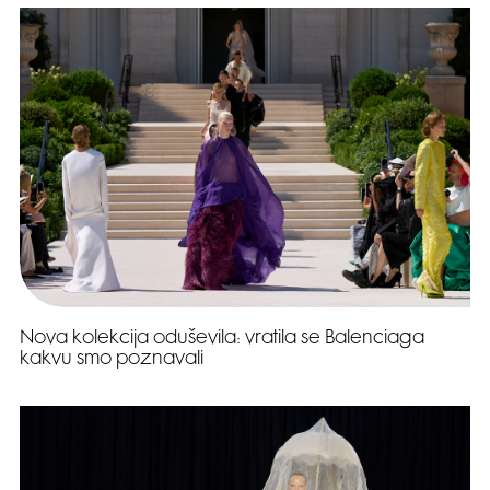
Nova kolekcija oduševila: vratila se Balenciaga
kakvu smo poznavali