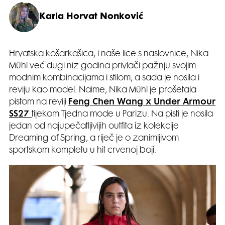
Karla Horvat Nonković
Hrvatska košarkašica, i naše lice s naslovnice, Nika
Mühl već dugi niz godina privlači pažnju svojim
modnim kombinacijama i stilom, a sada je nosila i
reviju kao model. Naime, Nika Mühl je prošetala
pistom na reviji
Feng Chen Wang x Under Armour
SS27
tijekom Tjedna mode u Parizu. Na pisti je nosila
jedan od najupečatljivijih outfita iz kolekcije
Dreaming of Spring, a riječ je o zanimljivom
sportskom kompletu u hit crvenoj boji.