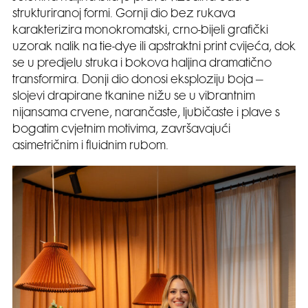
strukturiranoj formi. Gornji dio bez rukava
karakterizira monokromatski, crno-bijeli grafički
uzorak nalik na tie-dye ili apstraktni print cvijeća, dok
se u predjelu struka i bokova haljina dramatično
transformira. Donji dio donosi eksploziju boja –
slojevi drapirane tkanine nižu se u vibrantnim
nijansama crvene, narančaste, ljubičaste i plave s
bogatim cvjetnim motivima, završavajući
asimetričnim i fluidnim rubom.