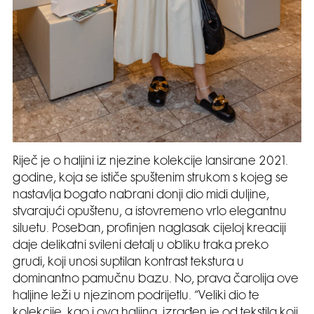
Riječ je o haljini iz njezine kolekcije lansirane 2021.
godine, koja se ističe spuštenim strukom s kojeg se
nastavlja bogato nabrani donji dio midi duljine,
stvarajući opuštenu, a istovremeno vrlo elegantnu
siluetu. Poseban, profinjen naglasak cijeloj kreaciji
daje delikatni svileni detalj u obliku traka preko
grudi, koji unosi suptilan kontrast tekstura u
dominantno pamučnu bazu. No, prava čarolija ove
haljine leži u njezinom podrijetlu. “Veliki dio te
kolekcije, kao i ova haljina, izrađen je od tekstila koji