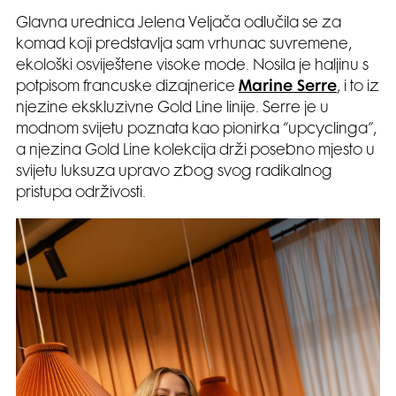
Glavna urednica Jelena Veljača odlučila se za
komad koji predstavlja sam vrhunac suvremene,
ekološki osviještene visoke mode. Nosila je haljinu s
potpisom francuske dizajnerice
Marine Serre
, i to iz
njezine ekskluzivne Gold Line linije. Serre je u
modnom svijetu poznata kao pionirka “upcyclinga”,
a njezina Gold Line kolekcija drži posebno mjesto u
svijetu luksuza upravo zbog svog radikalnog
pristupa održivosti.