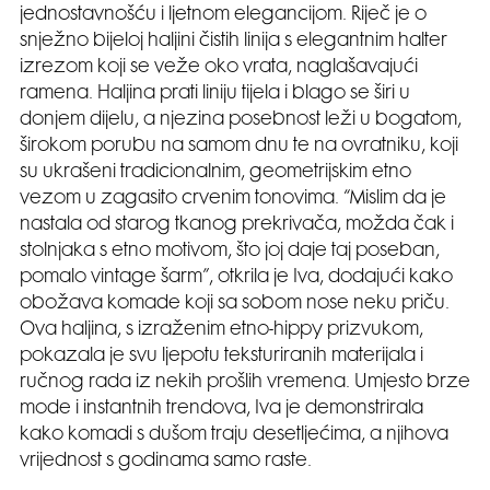
jednostavnošću i ljetnom elegancijom. Riječ je o
snježno bijeloj haljini čistih linija s elegantnim halter
izrezom koji se veže oko vrata, naglašavajući
ramena. Haljina prati liniju tijela i blago se širi u
donjem dijelu, a njezina posebnost leži u bogatom,
širokom porubu na samom dnu te na ovratniku, koji
su ukrašeni tradicionalnim, geometrijskim etno
vezom u zagasito crvenim tonovima. “Mislim da je
nastala od starog tkanog prekrivača, možda čak i
stolnjaka s etno motivom, što joj daje taj poseban,
pomalo vintage šarm”, otkrila je Iva, dodajući kako
obožava komade koji sa sobom nose neku priču.
Ova haljina, s izraženim etno-hippy prizvukom,
pokazala je svu ljepotu teksturiranih materijala i
ručnog rada iz nekih prošlih vremena. Umjesto brze
mode i instantnih trendova, Iva je demonstrirala
kako komadi s dušom traju desetljećima, a njihova
vrijednost s godinama samo raste.