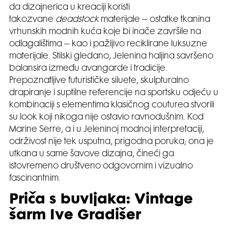
da dizajnerica u kreaciji koristi
takozvane
deadstock
materijale – ostatke tkanina
vrhunskih modnih kuća koje bi inače završile na
odlagalištima – kao i pažljivo reciklirane luksuzne
materijale. Stilski gledano, Jelenina haljina savršeno
balansira između avangarde i tradicije.
Prepoznatljive futurističke siluete, skulpturalno
drapiranje i suptilne referencije na sportsku odjeću u
kombinaciji s elementima klasičnog couturea stvorili
su look koji nikoga nije ostavio ravnodušnim. Kod
Marine Serre, a i u Jeleninoj modnoj interpretaciji,
održivost nije tek usputna, prigodna poruka; ona je
utkana u same šavove dizajna, čineći ga
istovremeno društveno odgovornim i vizualno
fascinantnim.
Priča s buvljaka: Vintage
šarm Ive Gradišer