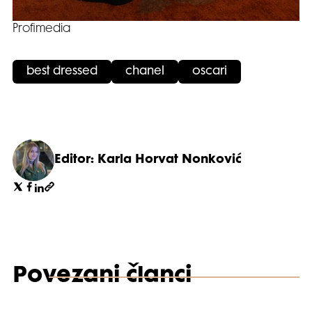
Profimedia
best dressed
chanel
oscari
Editor: Karla Horvat Nonković
Povezani članci