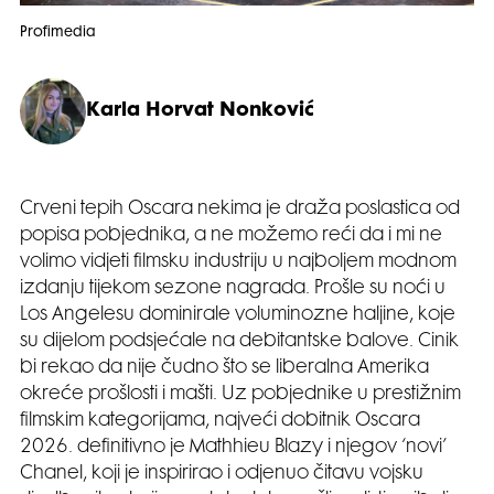
Profimedia
Karla Horvat Nonković
Crveni tepih Oscara nekima je draža poslastica od
popisa pobjednika, a ne možemo reći da i mi ne
volimo vidjeti filmsku industriju u najboljem modnom
izdanju tijekom sezone nagrada. Prošle su noći u
Los Angelesu dominirale voluminozne haljine, koje
su dijelom podsjećale na debitantske balove. Cinik
bi rekao da nije čudno što se liberalna Amerika
okreće prošlosti i mašti. Uz pobjednike u prestižnim
filmskim kategorijama, najveći dobitnik Oscara
2026. definitivno je Mathhieu Blazy i njegov ‘novi’
Chanel, koji je inspirirao i odjenuo čitavu vojsku