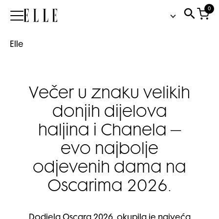
0
Elle
Elle
Večer u znaku velikih
donjih dijelova
haljina i Chanela –
evo najbolje
odjevenih dama na
Oscarima 2026.
Dodjela Oscara 2026. okupila je najveća