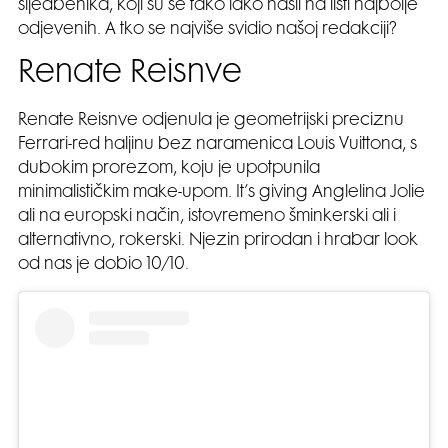
sljedbenika, koji su se tako lako našli na listi najbolje
odjevenih. A tko se najviše svidio našoj redakciji?
Renate Reisnve
Renate Reisnve odjenula je geometrijski preciznu
Ferrari-red haljinu bez naramenica Louis Vuittona, s
dubokim prorezom, koju je upotpunila
minimalističkim make-upom. It’s giving Anglelina Jolie
ali na europski način, istovremeno šminkerski ali i
alternativno, rokerski. Njezin prirodan i hrabar look
od nas je dobio 10/10.