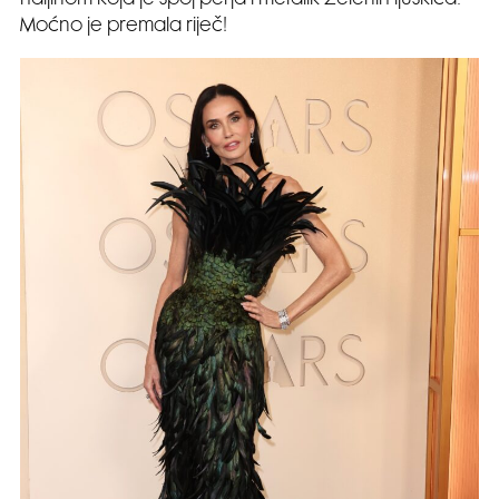
haljinom koja je spoj perja i metalik zelenih ljuskica.
Moćno je premala riječ!