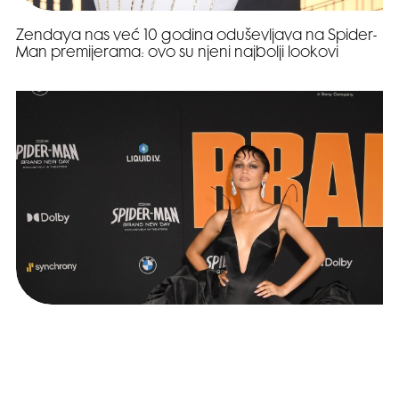
Zendaya nas već 10 godina oduševljava na Spider-
Man premijerama: ovo su njeni najbolji lookovi
Look dana: Zendaya u dramatičnoj crnoj haljini na
premijeri Spidermana