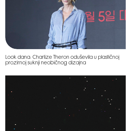
Look dana: Charlize Theron oduševila u plastičnoj
prozirnoj suknji neobičnog dizajna