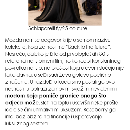
Schiaparelli fw25 couture
Možda nam se odgovor krije u samom nazivu
kolekcije, koja za nosi ime ‘’Back to the future’’.
Nasreću, daleko je bila od prvoloptaških 80’s
referenci na istoimeni film, no koncept konstantnog
povratka na isto, na prošlost koja u ovom slučaju nije
tako davna, u sebi sadržava gotovo poetično
značenje. U razdoblju kada smo postali gotovo
nesnosni u potrazi za novim, svježim, neviđenim i
modom koja pomiče granice onoga što
odjeća može
, stati na loptu i usavršiti neke prošle
ideje se čini ultimativnim luksuzom. Roseberry ga
ima, bez obzira na financije i usporavanje
luksuznog sektora.