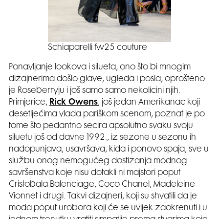
Schiaparelli fw25 couture
Ponavljanje lookova i silueta, ono što bi mnogim
dizajnerima došlo glave, ugleda i posla, oprošteno
je Roseberryju i još samo samo nekolicini njih.
Primjerice,
Rick Owens
, još jedan Amerikanac koji
desetljećima vlada pariškom scenom, poznat je po
tome što pedantno secira apsolutno svaku svoju
siluetu još od davne 1992., iz sezone u sezonu ih
nadopunjava, usavršava, kida i ponovo spaja, sve u
službu onog nemogućeg dostizanja modnog
savršenstva koje nisu dotakli ni majstori poput
Cristobala Balenciage, Coco Chanel, Madeleine
Vionnet i drugi. Takvi dizajneri, koji su shvatili da je
moda poput urobora koji će se uvijek zaokrenuti i u