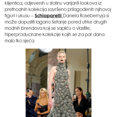
klijentica, odjevenih u stotinu varijanti lookova iz
prethodnih kolekcija savršeno prilagođenih njihovoj
figuri i ukusu –
Schiaparelli
Daniela Roseberryja si
može dopustiti lagano šetanje pored utrke drugih
modnih brendova koji se sapliću o vlastite,
hiperproducirane kolekcije kojih se za par dana
malo tko sjeća.