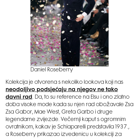
Daniel Roseberry
Kolekcija je otvorena s nekoliko lookova koji nas
neodoljivo podsjećaju na njegov ne tako
davni rad
. Da, to su reference na Elsu i ono zlatno
doba visoke mode kada su njen rad obožavale Zsa
Zsa Gabor, Mae West, Greta Garbo i druge
legendarne zvijezde. Večernji kaput s ogromnim
ovratnikom, kakav je Schiaparelli predstavila 1937.,
a Roseberry prikazao izvedenicu u kolekciji za