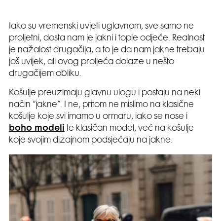
Iako su vremenski uvjeti uglavnom, sve samo ne
proljetni, dosta nam je jakni i tople odjeće. Realnost
je nažalost drugačija, a to je da nam jakne trebaju
još uvijek, ali ovog proljeća dolaze u nešto
drugačijem obliku.
Košulje preuzimaju glavnu ulogu i postaju na neki
način “jakne”. I ne, pritom ne mislimo na klasične
košulje koje svi imamo u ormaru, iako se nose i
boho modeli
te klasičan model, već na košulje
koje svojim dizajnom podsjećaju na jakne.