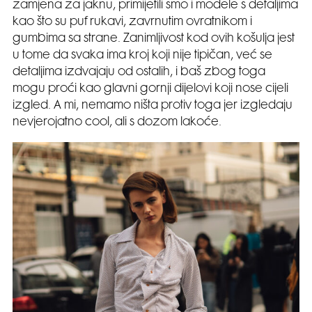
zamjena za jaknu, primijetili smo i modele s detaljima
kao što su puf rukavi, zavrnutim ovratnikom i
gumbima sa strane. Zanimljivost kod ovih košulja jest
u tome da svaka ima kroj koji nije tipičan, već se
detaljima izdvajaju od ostalih, i baš zbog toga
mogu proći kao glavni gornji dijelovi koji nose cijeli
izgled. A mi, nemamo ništa protiv toga jer izgledaju
nevjerojatno cool, ali s dozom lakoće.