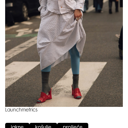
Launchmetrics
jakne
košulje
proljeće