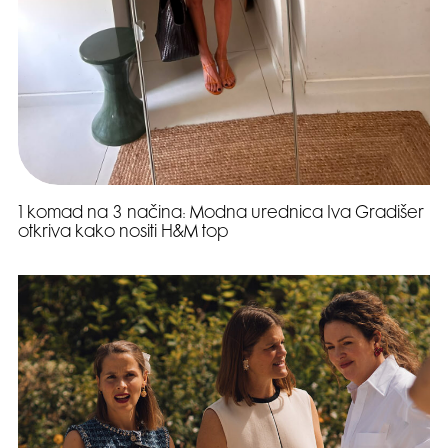
1 komad na 3 načina: Modna urednica Iva Gradišer
otkriva kako nositi H&M top