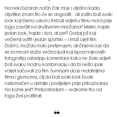
Na neki bizaran način čak mi je i utješno kada
otprilike znam što će se dogoditi… ali zašto baš svaki
look koji bismo uskoro trebali vidjeti u filmu mora prije
toga završiti na društvenim mrežama? Mislim, hajde
jedan look, hajde i dva, ali pet? Dodaj još koji
večernji outfit i jedan sportski – i imaš cijeli film.
Dobro, možda malo pretjerujem, ali činjenica je da
se sa mnom slaže većina ljudi koji ispod najnovijih
fotografija ostavljaju komentare kako ne žele vidjeti
baš svaku modnu kombinaciju i da bi nešto ipak
voljeli sačuvati za film. Sumnjam da je redateljima
filma i glumcima, cilj da baš svaki look bude
rastumačen u detalje i podijeljen prije prikazivanja.
No kome jest? Pretpostavljam – svakome tko od
toga želi profitirati.