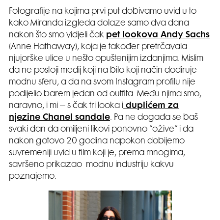
Fotografije na kojima prvi put dobivamo uvid u to
kako Miranda izgleda dolaze samo dva dana
nakon što smo vidjeli čak
pet lookova Andy Sachs
(Anne Hathaway), koja je također pretrčavala
njujorške ulice u nešto opuštenijim izdanjima. Mislim
da ne postoji medij koji na bilo koji način dodiruje
modnu sferu, a da na svom Instagram profilu nije
podijelio barem jedan od outfita. Među njima smo,
naravno, i mi – s čak tri looka i
duplićem za
njezine Chanel sandale
. Pa ne događa se baš
svaki dan da omiljeni likovi ponovno “ožive” i da
nakon gotovo 20 godina napokon dobijemo
suvremeniji uvid u film koji je, prema mnogima,
savršeno prikazao modnu industriju kakvu
poznajemo.