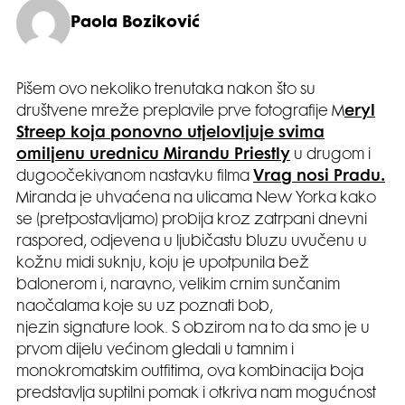
Paola Boziković
Pišem ovo nekoliko trenutaka nakon što su
društvene mreže preplavile prve fotografije M
eryl
Streep koja ponovno utjelovljuje svima
omiljenu urednicu Mirandu Priestly
u drugom i
dugoočekivanom nastavku filma
Vrag nosi Pradu.
Miranda je uhvaćena na ulicama New Yorka kako
se (pretpostavljamo) probija kroz zatrpani dnevni
raspored, odjevena u ljubičastu bluzu uvučenu u
kožnu midi suknju, koju je upotpunila bež
balonerom i, naravno, velikim crnim sunčanim
naočalama koje su uz poznati bob,
njezin signature look. S obzirom na to da smo je u
prvom dijelu većinom gledali u tamnim i
monokromatskim outfitima, ova kombinacija boja
predstavlja suptilni pomak i otkriva nam mogućnost