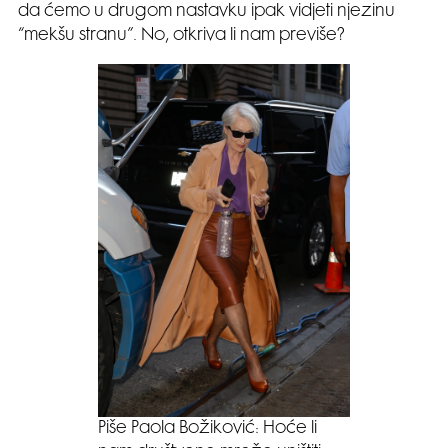
da ćemo u drugom nastavku ipak vidjeti njezinu
“mekšu stranu”. No, otkriva li nam previše?
Piše Paola Božiković: Hoće li