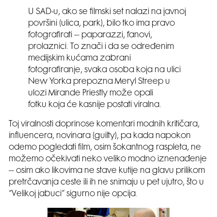
U SAD-u, ako se filmski set nalazi na javnoj
površini (ulica, park), bilo tko ima pravo
fotografirati – paparazzi, fanovi,
prolaznici. To znači i da se određenim
medijskim kućama zabrani
fotografiranje, svaka osoba koja na ulici
New Yorka prepozna Meryl Streep u
ulozi Mirande Priestly može opali
fotku koja će kasnije postati viralna.
Toj viralnosti doprinose komentari modnih kritičara,
influencera, novinara (guilty), pa kada napokon
odemo pogledati film, osim šokantnog raspleta, ne
možemo očekivati neko veliko modno iznenađenje
– osim ako likovima ne stave kutije na glavu prilikom
pretrčavanja ceste ili ih ne snimaju u pet ujutro, što u
“Velikoj jabuci” sigurno nije opcija.