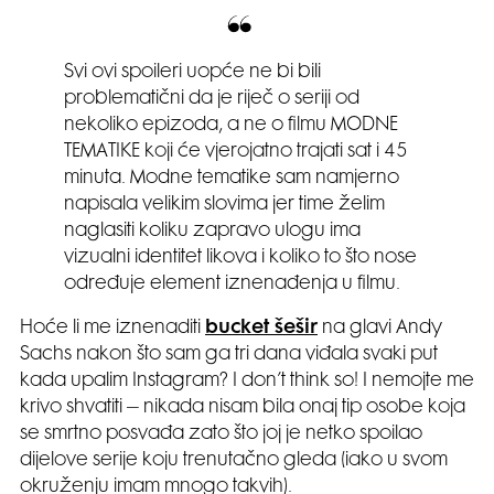
Svi ovi spoileri uopće ne bi bili
problematični da je riječ o seriji od
nekoliko epizoda, a ne o filmu MODNE
TEMATIKE koji će vjerojatno trajati sat i 45
minuta. Modne tematike sam namjerno
napisala velikim slovima jer time želim
naglasiti koliku zapravo ulogu ima
vizualni identitet likova i koliko to što nose
određuje element iznenađenja u filmu.
Hoće li me iznenaditi
bucket šešir
na glavi Andy
Sachs nakon što sam ga tri dana viđala svaki put
kada upalim Instagram? I don’t think so! I nemojte me
krivo shvatiti – nikada nisam bila onaj tip osobe koja
se smrtno posvađa zato što joj je netko spoilao
dijelove serije koju trenutačno gleda (iako u svom
okruženju imam mnogo takvih).