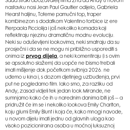
Sada svaki obožavatelj filma zna da Andy u novom
nastavku nosi Jean Paul Gaultier odijelo, Gabriela
Hearst haljinu, Toteme pamučni top, traper
kombinezon s dodatkom Valentino torbice iz ere
Pierpaola Picciolija i još nekoliko komada koji
reflektiraju njezinu dramatičnu modnu evoluciju.
Neki su oduševljeni lookovima, neki smatraju da su
prosječni i da se ne mogu ni približno usporediti s
onima iz
prvog dijela
, a neki komentiraju (i s ovim
se apsolutno slažem) da uopće ne bismo trebali
imati mišljenje dok početkom svibnja 2026. ne
uđemo u kina i, s dozom djetinjeg uzbuđenja, prvi
put ne pogledamo film. Iako smo, za razliku od
Andy, zasad vidjeli tek jedan look Mirande, ne
sumnjamo kako će ih u narednim danima biti još – a
pridružit će im se i nekoliko lookova Emily Charlton,
koju glumi Emily Blunt i koja će, kako mnogi navode,
u novom dijelu imati jednu od glavnih uloga kao
visoko pozicionirana osoba u moćnoj luksuznoj