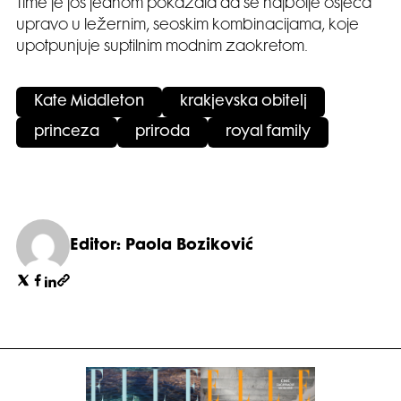
Time je još jednom pokazala da se najbolje osjeća
upravo u ležernim, seoskim kombinacijama, koje
upotpunjuje suptilnim modnim zaokretom.
Kate Middleton
krakjevska obitelj
princeza
priroda
royal family
Editor: Paola Boziković