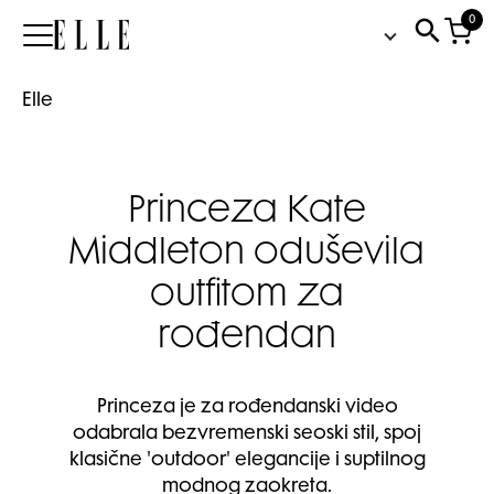
0
Elle
Elle
Princeza Kate
Middleton oduševila
outfitom za
rođendan
Princeza je za rođendanski video
odabrala bezvremenski seoski stil, spoj
klasične 'outdoor' elegancije i suptilnog
modnog zaokreta.