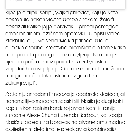
Objavu dijeli The Prince and Princess of Wales (@princeandprincessofwales)
Riječ je o dijelu serije „Majka priroda“, koju je Kate
pokrenula nakon vlastite borbe s rakom, želeći
pokazati koliko joj je boravak u prirodi pomogao u
emocionalnom i fizičkom oporavku. U opisu videa
istaknula je: „Ova serija ‘Majka priroda’ bila je
duboko osobno, kreativno promišljanje o tome kako
mi je priroda pomogla u ozdravljenju. No ona je
ujedno i priča o snazi prirode i kreativnosti u
zajedničkom iscjeljenju. Od majke prirode možemo
mnogo naučiti dok nastojimo izgraditi sretniji i
zdraviji svijet“.
Za šetnju prirodom Princeza je odabrala klasičan, ali
nenametljivo moderan seoski stil. Nosila je dugi kaki
kaput s kontrastnim korduroj ovratnikom iz ranije
suradnje Alexe Chung i brenda Barbour, koji spaja
klasičnu odjeću za boravak na otvorenom s modno
osviještenim detaljima te predstavlja kombinaciju