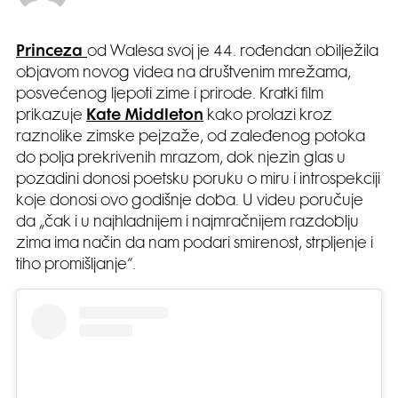
Princeza
od Walesa svoj je 44. rođendan obilježila
objavom novog videa na društvenim mrežama,
posvećenog ljepoti zime i prirode. Kratki film
prikazuje
Kate Middleton
kako prolazi kroz
raznolike zimske pejzaže, od zaleđenog potoka
do polja prekrivenih mrazom, dok njezin glas u
pozadini donosi poetsku poruku o miru i introspekciji
koje donosi ovo godišnje doba. U videu poručuje
da „čak i u najhladnijem i najmračnijem razdoblju
zima ima način da nam podari smirenost, strpljenje i
tiho promišljanje“.