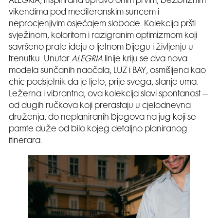
ALEGRIA, inspirirana upravo onim prvim, bezbrižnim
vikendima pod mediteranskim suncem i
neprocjenjivim osjećajem slobode. Kolekcija pršti
svježinom, koloritom i razigranim optimizmom koji
savršeno prate ideju o ljetnom bijegu i življenju u
trenutku. Unutar
ALEGRIA
linije kriju se dva nova
modela sunčanih naočala, LUZ i BAY, osmišljena kao
chic podsjetnik da je ljeto, prije svega, stanje uma.
Ležerna i vibrantna, ova kolekcija slavi spontanost –
od dugih ručkova koji prerastaju u cjelodnevna
druženja, do neplaniranih bjegova na jug koji se
pamte duže od bilo kojeg detaljno planiranog
itinerara.