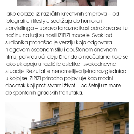
Iako dolaze iz različitih kreativnih smjerova – od
fotografije i lifestyle sadržaja do humora i
storytellinga – upravo ta raznolikost odražava se i u
načinu na koji su nosili IZIPIZI modele. Svaki od
sudionika pronašao je verziju koja odgovara
njegovom osobnom stilu i opuštenom dnevnom
ritmu, potvrđujući ideju brenda o naočalama koje se
lako uklapaju u različite estetike i svakodnevne
situacije. Rezultat je nenametljiva ljetna razglednica
u kojoj se IZIPIZI prirodno pojavljuje kao modni
dodatak koji prati stvarni život – od šetnji uz more
do spontanih gradskih trenutaka.