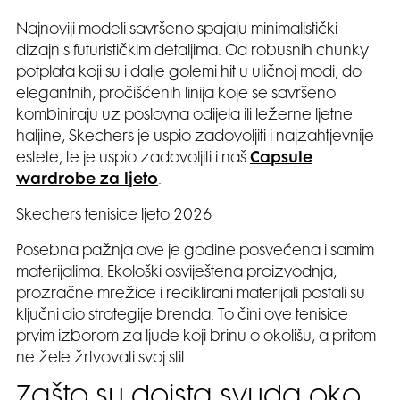
Najnoviji modeli savršeno spajaju minimalistički
dizajn s futurističkim detaljima. Od robusnih chunky
potplata koji su i dalje golemi hit u uličnoj modi, do
elegantnih, pročišćenih linija koje se savršeno
kombiniraju uz poslovna odijela ili ležerne ljetne
haljine, Skechers je uspio zadovoljiti i najzahtjevnije
estete, te je uspio zadovoljiti i naš
Capsule
wardrobe za ljeto
.
Skechers tenisice ljeto 2026
Posebna pažnja ove je godine posvećena i samim
materijalima. Ekološki osviještena proizvodnja,
prozračne mrežice i reciklirani materijali postali su
ključni dio strategije brenda. To čini ove tenisice
prvim izborom za ljude koji brinu o okolišu, a pritom
ne žele žrtvovati svoj stil.
Zašto su doista svuda oko