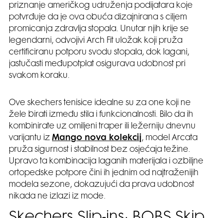
priznanje američkog udruženja podijatara koje
potvrđuje da je ova obuća dizajnirana s ciljem
promicanja zdravlja stopala. Unutar njih krije se
legendarni, odvojivi Arch Fit uložak koji pruža
certificiranu potporu svodu stopala, dok lagani,
jastučasti međupotplat osigurava udobnost pri
svakom koraku.
Ove skechers tenisice idealne su za one koji ne
žele birati između stila i funkcionalnosti. Bilo da ih
kombinirate uz omiljeni traper ili ležerniju dnevnu
varijantu iz
Mango nova kolekcij
, model Arcata
pruža sigurnost i stabilnost bez osjećaja težine.
Upravo ta kombinacija laganih materijala i ozbiljne
ortopedske potpore čini ih jednim od najtraženijih
modela sezone, dokazujući da prava udobnost
nikada ne izlazi iz mode.