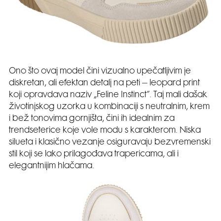
Ono što ovaj model čini vizualno upečatljivim je
diskretan, ali efektan detalj na peti – leopard print
koji opravdava naziv „Feline Instinct”. Taj mali dašak
životinjskog uzorka u kombinaciji s neutralnim, krem
i bež tonovima gornjišta, čini ih idealnim za
trendseterice koje vole modu s karakterom. Niska
silueta i klasično vezanje osiguravaju bezvremenski
stil koji se lako prilagođava trapericama, ali i
elegantnijim hlačama.