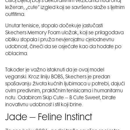
čistoj bijeloj boji s dekorativnim vezicama nudi onaj
ležeran, „cute“ izgled koji se savršeno slaže s ljetnim
outfitima.
Unutar tenisice, stopalo dočekuje jastučasti
Skechers Memory Foam uložak, koji se prilagođava
obliku stopala i pruža nevjerojatnu cjelodnevnu
udobnost, čineći da se osjećate kao da hodate po
oblacima.
Također je važno istaknuti da je ovaj model
veganski. Kroz liniju BOBS, Skechers je predan
spašavanju života kućnih ljubimaca u potrebi, dajući
ovim predivnim, praktičnim tenisicama i humanitarnu
notu. Odabirom Skip Cute – B Cute Sweet, birate
inovativnu udobnost i stil koji brine.
Jade – Feline Instinct