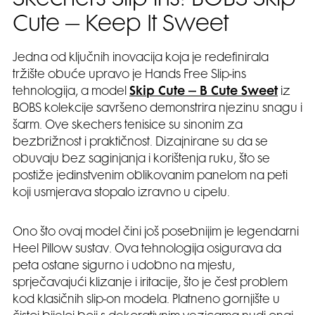
Skechers Slip-ins: BOBS Skip
Cute – Keep It Sweet
Jedna od ključnih inovacija koja je redefinirala
tržište obuće upravo je Hands Free Slip-ins
tehnologija, a model
Skip Cute – B Cute Sweet
iz
BOBS kolekcije savršeno demonstrira njezinu snagu i
šarm. Ove skechers tenisice su sinonim za
bezbrižnost i praktičnost. Dizajnirane su da se
obuvaju bez saginjanja i korištenja ruku, što se
postiže jedinstvenim oblikovanim panelom na peti
koji usmjerava stopalo izravno u cipelu.
Ono što ovaj model čini još posebnijim je legendarni
Heel Pillow sustav. Ova tehnologija osigurava da
peta ostane sigurno i udobno na mjestu,
sprječavajući klizanje i iritacije, što je čest problem
kod klasičnih slip-on modela. Platneno gornjište u