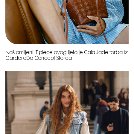
Naš omiljeni IT piece ovog ljeta je Cala Jade torba iz
Garderoba Concept Storea