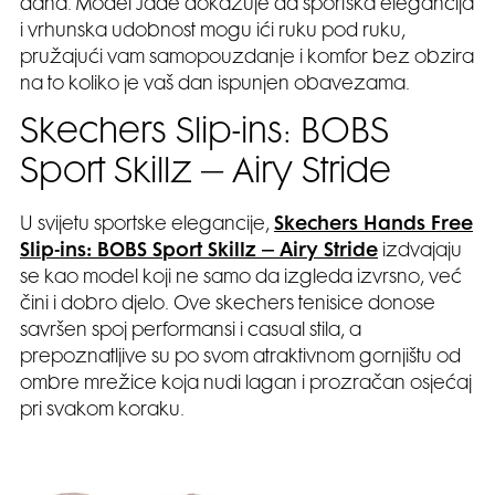
dana. Model Jade dokazuje da sportska elegancija
i vrhunska udobnost mogu ići ruku pod ruku,
pružajući vam samopouzdanje i komfor bez obzira
na to koliko je vaš dan ispunjen obavezama.
Skechers Slip-ins: BOBS
Sport Skillz – Airy Stride
U svijetu sportske elegancije,
Skechers Hands Free
Slip-ins: BOBS Sport Skillz – Airy Stride
izdvajaju
se kao model koji ne samo da izgleda izvrsno, već
čini i dobro djelo. Ove skechers tenisice donose
savršen spoj performansi i casual stila, a
prepoznatljive su po svom atraktivnom gornjištu od
ombre mrežice koja nudi lagan i prozračan osjećaj
pri svakom koraku.