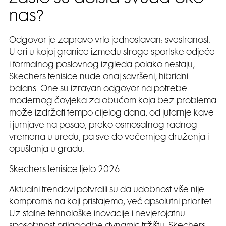
nas?
Odgovor je zapravo vrlo jednostavan: svestranost.
U eri u kojoj granice između stroge sportske odjeće
i formalnog poslovnog izgleda polako nestaju,
Skechers tenisice nude onaj savršeni, hibridni
balans. One su izravan odgovor na potrebe
modernog čovjeka za obućom koja bez problema
može izdržati tempo cijelog dana, od jutarnje kave
i jurnjave na posao, preko osmosatnog radnog
vremena u uredu, pa sve do večernjeg druženja i
opuštanja u gradu.
Skechers tenisice ljeto 2026
Aktualni trendovi potvrdili su da udobnost više nije
kompromis na koji pristajemo, već apsolutni prioritet.
Uz stalne tehnološke inovacije i nevjerojatnu