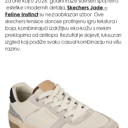
Za one koji u 2026. godini traže savršen spoj retro
estetike i modernih detalja,
Skechers Jade –
Feline Instinct
su nezaobilazan izbor. Ove
skechers tenisice donose profinjenu igru tekstura i
boja, kombinirajući izdržljivu eko-kožu s mekim
preklopima od antilopa. Rezultat je slojevit, luksuzan
izgled koji podiže svaku casual kombinaciju na višu
razinu.