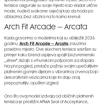
sposobnost prilagodbe dynamic tržištu, Skechers
tenisice osigurale su svoje mjesto kao vladar ulične
mode, nudeći svakome osjećaj kao da hoda po
oblacima, bez obzira na to kamo krenuli.
Arch Fit Arcade – Arcata
Kada govorimo o modelima koji su obilježili 2026.
godinu,
Arch Fit Arcade – Arcata
zauzima
posebno mjesto. Ove skechers tenisice savršen su
primjer kako brend uspijeva spojiti bezvremenski
,,
street
” dizajn s vrhunskom potporom za stopala.
Na prvi pogled, privlače pažnju svojim upečatljivim
platnenim gornjim dijelom u vibrantnoj crvenoj boji i
dekorativnim vezicama koje im daju onaj
prepoznatljiv, opušten izgled.
Ono što ovaj model izdvaja od običnih platnenih
tenisica je prestižni APMA Seal of Acceptance,