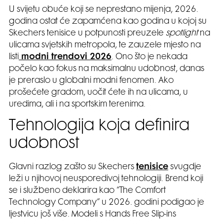
U svijetu obuće koji se neprestano mijenja, 2026.
godina ostat će zapamćena kao godina u kojoj su
Skechers tenisice u potpunosti preuzele
spotlight
na
ulicama svjetskih metropola, te zauzele mjesto na
listi
modni trendovi 2026
. Ono što je nekada
počelo kao fokus na maksimalnu udobnost, danas
je preraslo u globalni modni fenomen. Ako
prošećete gradom, uočit ćete ih na ulicama, u
uredima, ali i na sportskim terenima.
Tehnologija koja definira
udobnost
Glavni razlog zašto su Skechers
tenisice
svugdje
leži u njihovoj neusporedivoj tehnologiji. Brend koji
se i službeno deklarira kao “The Comfort
Technology Company” u 2026. godini podigao je
ljestvicu još više. Modeli s Hands Free Slip-ins