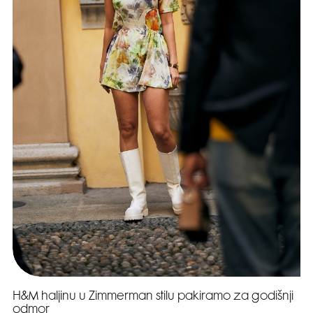
H&M haljinu u Zimmerman stilu pakiramo za godišnji
odmor