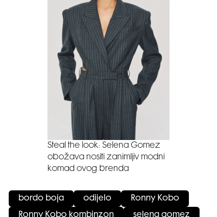
Steal the look: Selena Gomez
obožava nositi zanimljiv modni
komad ovog brenda
bordo boja
odijelo
Ronny Kobo
Ronny Kobo kombinzon
selena gomez