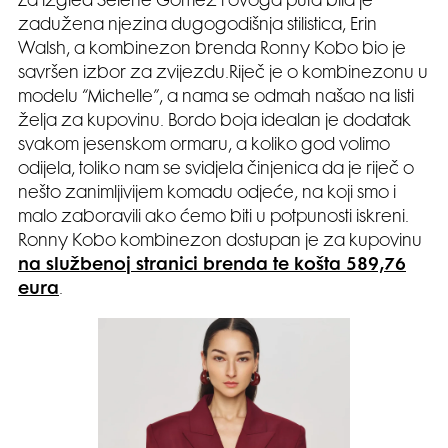
Za izgled Selene Gomez i ovoga puta bila je
zadužena njezina dugogodišnja stilistica, Erin
Walsh, a kombinezon brenda Ronny Kobo bio je
savršen izbor za zvijezdu.Riječ je o kombinezonu u
modelu “Michelle”, a nama se odmah našao na listi
želja za kupovinu. Bordo boja idealan je dodatak
svakom jesenskom ormaru, a koliko god volimo
odijela, toliko nam se svidjela činjenica da je riječ o
nešto zanimljivijem komadu odjeće, na koji smo i
malo zaboravili ako ćemo biti u potpunosti iskreni.
Ronny Kobo kombinezon dostupan je za kupovinu
na službenoj stranici brenda te košta 589,76
eura
.