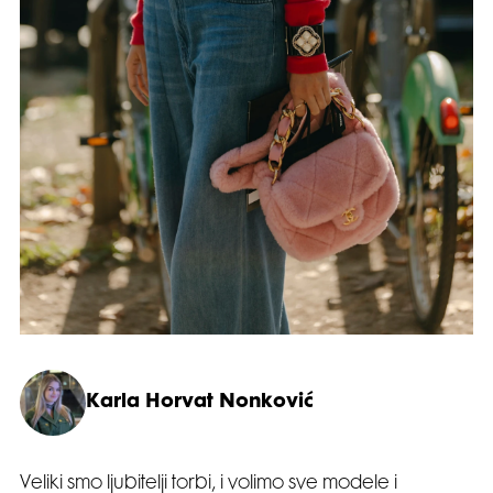
Karla Horvat Nonković
Veliki smo ljubitelji torbi, i volimo sve modele i