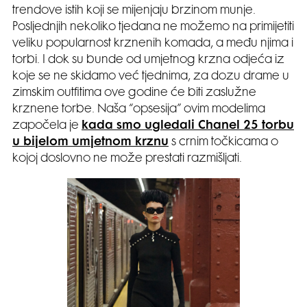
trendove istih koji se mijenjaju brzinom munje.
Posljednjih nekoliko tjedana ne možemo na primijetiti
veliku popularnost krznenih komada, a među njima i
torbi. I dok su bunde od umjetnog krzna odjeća iz
koje se ne skidamo već tjednima, za dozu drame u
zimskim outfitima ove godine će biti zaslužne
krznene torbe. Naša “opsesija” ovim modelima
započela je
kada smo ugledali Chanel 25 torbu
u bijelom umjetnom krznu
s crnim točkicama o
kojoj doslovno ne može prestati razmišljati.