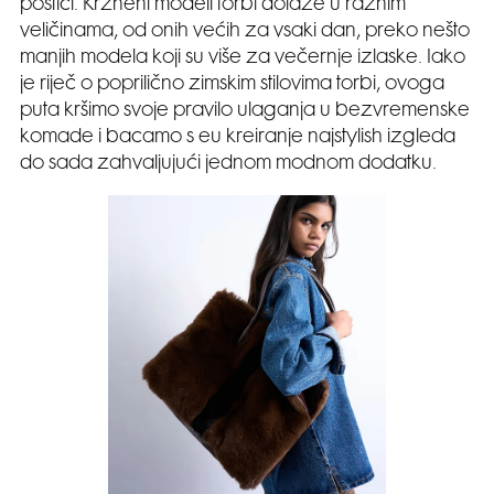
postići. Krzneni modeli torbi dolaze u raznim
veličinama, od onih većih za vsaki dan, preko nešto
manjih modela koji su više za večernje izlaske. Iako
je riječ o poprilično zimskim stilovima torbi, ovoga
puta kršimo svoje pravilo ulaganja u bezvremenske
komade i bacamo s eu kreiranje najstylish izgleda
do sada zahvaljujući jednom modnom dodatku.