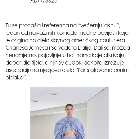
ALAÏA SS25
Tu se pronašla i referenca na ‘’večernju jaknu’’,
jedan od najvažnijih komada modne povijesti koja
je originalno djelo slavnog američkog couturiera
Charlesa Jamesa i Salvadora Dalíja. Dalí se, možda
nenamjerno, pojavljuje u haljinama koje otkrivaju
dobar dio tijela, a njihov duboki dekolte izrezuje
asocijaciju na njegovo djelo ‘’Par s glavama punim
oblaka’’.