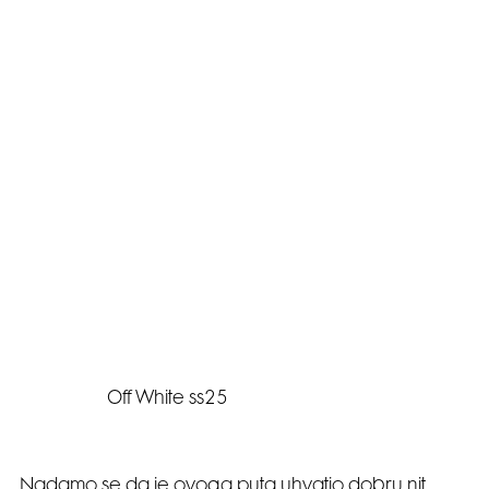
Off White ss25
Nadamo se da je ovoga puta uhvatio dobru nit