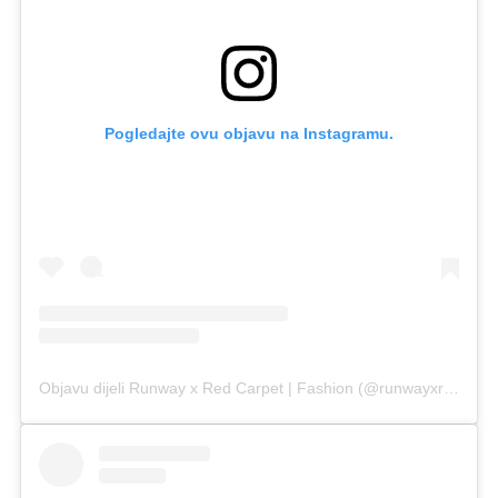
Pogledajte ovu objavu na Instagramu.
Objavu dijeli Runway x Red Carpet | Fashion (@runwayxredcarpet)