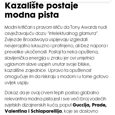
Kazalište postaje
modna pista
Modni kritičari s pravom ističu da Tony Awards nudi
osvježavajuću dozu “intelektualnog glamura”.
Zvijezde Broadwaya uspijevaju izgledati
nevjerojatno luksuzno i profinjeno, ali bez napora i
prevelike ukočenosti. Postoji ta neka opuštena,
slavljenička energija u zraku jer ovi umjetnici
uglavnom slave uspjeh unutar svoje bliske,
kazališne zajednice. Upravo ta opuštenost
omogućuje im da riskiraju s modom i u tome gotovo
uvijek uspiju.
Dokaz da je ovaj crveni tepih postao globalno
relevantna modna pista jest i sve veći broj vodećih
svjetskih dizajnerskih kuća, poput
Guccija, Prade,
Valentina i Schiaparellija
, koje se doslovno