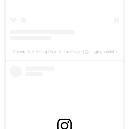
Objavu dijeli 𝕊𝕥𝕚𝕟𝕘𝔻𝕚𝕘𝕖𝕤𝕥 𝔽𝕒𝕟ℙ𝕒𝕘𝕖 (@stingdigestclub)