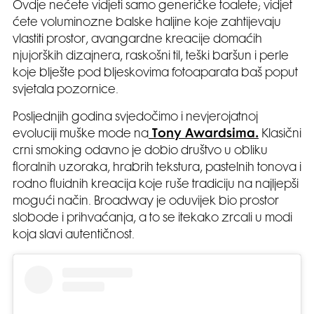
Ovdje nećete vidjeti samo generičke toalete; vidjet
ćete voluminozne balske haljine koje zahtijevaju
vlastiti prostor, avangardne kreacije domaćih
njujorških dizajnera, raskošni til, teški baršun i perle
koje blješte pod bljeskovima fotoaparata baš poput
svjetala pozornice.
Posljednjih godina svjedočimo i nevjerojatnoj
evoluciji muške mode na
Tony Awardsima.
Klasični
crni smoking odavno je dobio društvo u obliku
floralnih uzoraka, hrabrih tekstura, pastelnih tonova i
rodno fluidnih kreacija koje ruše tradiciju na najljepši
mogući način. Broadway je oduvijek bio prostor
slobode i prihvaćanja, a to se itekako zrcali u modi
koja slavi autentičnost.