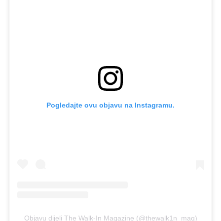
Pogledajte ovu objavu na Instagramu.
Objavu dijeli The Walk-In Magazine (@thewalk1n_mag)