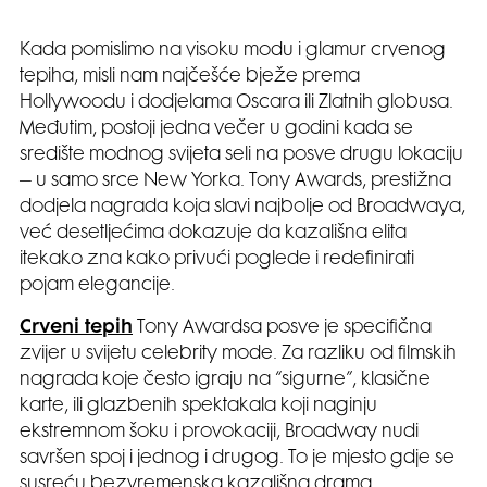
Kada pomislimo na visoku modu i glamur crvenog
tepiha, misli nam najčešće bježe prema
Hollywoodu i dodjelama Oscara ili Zlatnih globusa.
Međutim, postoji jedna večer u godini kada se
središte modnog svijeta seli na posve drugu lokaciju
– u samo srce New Yorka. Tony Awards, prestižna
dodjela nagrada koja slavi najbolje od Broadwaya,
već desetljećima dokazuje da kazališna elita
itekako zna kako privući poglede i redefinirati
pojam elegancije.
Crveni tepih
Tony Awardsa posve je specifična
zvijer u svijetu celebrity mode. Za razliku od filmskih
nagrada koje često igraju na “sigurne”, klasične
karte, ili glazbenih spektakala koji naginju
ekstremnom šoku i provokaciji, Broadway nudi
savršen spoj i jednog i drugog. To je mjesto gdje se
susreću bezvremenska kazališna drama,