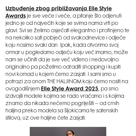
Uzbuđenje zbog približavanja Elle Style
Awards
je sve veće i veće, a pitanje što odjenuti
jedno je od najvećih koje se svima nama vrti po
glavi. Svi se želimo osjećati elegantno i profinjeno te
na nekoliko sati pobjeći od svakodnevice i odjeće
koju nosimo svaki dan. Ipak, kada otvorimo svoj
ormar u pogledamo odjeću koju već imamo, može
nam se učiniti da je sve već viđeno i nedovoljno
originalno pa poželimo odraditi shopping i kupiti
novi komad u kojem ćemo zasjati. I sami smo u
potrazi za onom THE HALJINOM koju ćemo nositi na
ovogodišnjem
Elle Style Award 2025
, pa smo
izdvojili modele kojima se rado vraćamo i s kojima
znamo da nikada nećemo pogriješiti – od crnih
haljina preko modela sa šljokicama te satenskih
stilova, uz ove haljine ćete zasjati.