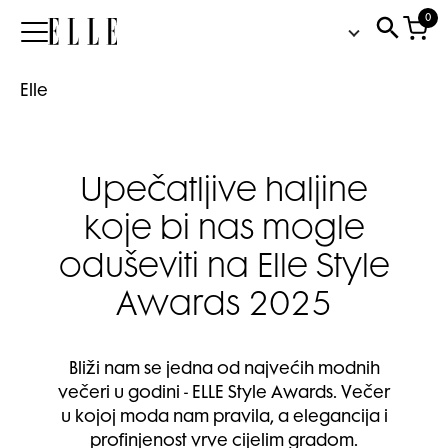
0
Elle
Elle
Upečatljive haljine
koje bi nas mogle
oduševiti na Elle Style
Awards 2025
Bliži nam se jedna od najvećih modnih
večeri u godini - ELLE Style Awards. Večer
u kojoj moda nam pravila, a elegancija i
profinjenost vrve cijelim gradom.