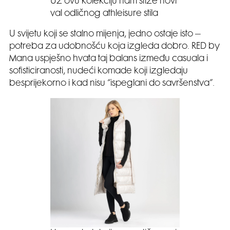
Uz ovu kolekciju nam stiže novi
val odličnog athleisure stila
U svijetu koji se stalno mijenja, jedno ostaje isto –
potreba za udobnošću koja izgleda dobro. RED by
Mana uspješno hvata taj balans između casuala i
sofisticiranosti, nudeći komade koji izgledaju
besprijekorno i kad nisu “ispeglani do savršenstva”.