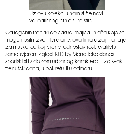
Uz ovu kolekciju nam stiže novi
val odličnog athleisure stila
Od laganih trenirki do casual majica i hlača koje se
mogu nositi i izvan teretane, ova linija dizajnirana je
za muškarce koji cijene jednostavnost, kvalitetu i
samouvjeren izgled. RED by Mana tako donosi
sportski stil s dozom urbanog karaktera – za svaki
trenutak dana, u pokretu ili u odmoru.