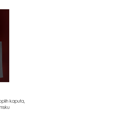
oplih kaputa,
zimsku