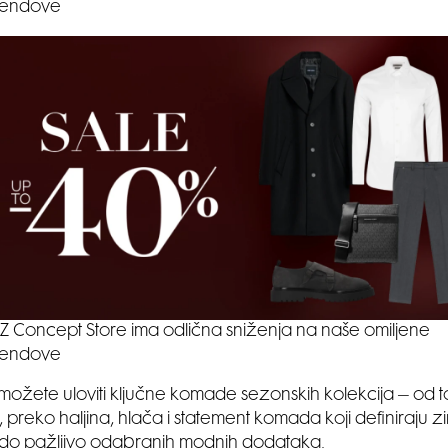
rendove
Z Concept Store ima odlična sniženja na naše omiljene
rendove
možete uloviti ključne komade sezonskih kolekcija – od t
va, preko haljina, hlača i statement komada koji definiraju 
do pažljivo odabranih modnih dodataka.