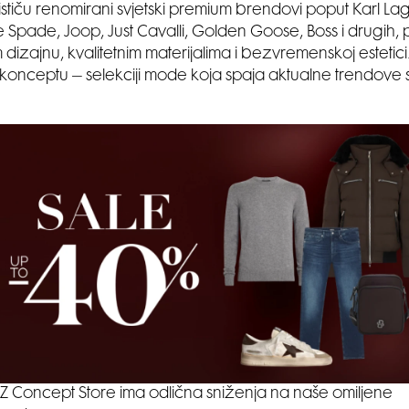
ističu renomirani svjetski premium brendovi poput Karl Lag
te Spade, Joop, Just Cavalli, Golden Goose, Boss i drugih,
izajnu, kvalitetnim materijalima i bezvremenskoj estetici.
konceptu – selekciji mode koja spaja aktualne trendove
Z Concept Store ima odlična sniženja na naše omiljene