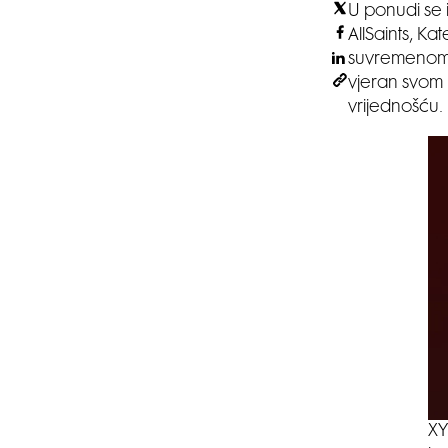
U ponudi se 
AllSaints, Ka
suvremenom d
vjeran svom 
vrijednošću.
XY