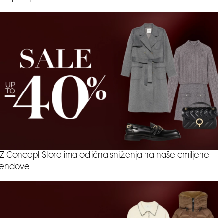
Z Concept Store ima odlična sniženja na naše omiljene
rendove