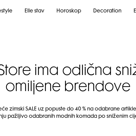
estyle
Elle stav
Horoskop
Decoration
tore ima odlična sn
omiljene brendove
će zimski SALE uz popuste do 40 % na odabrane artikle i
nju pažljivo odabranih modnih komada po sniženim ci