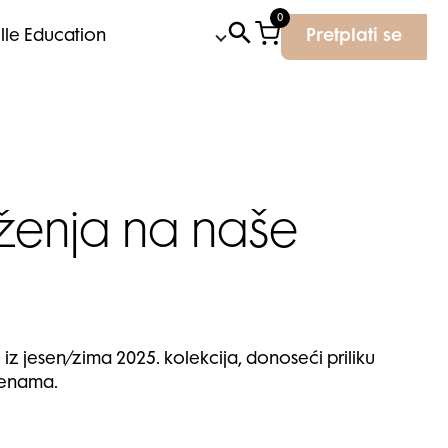
0
Elle Education
Pretplati se
iženja na naše
z jesen/zima 2025. kolekcija, donoseći priliku
jenama.