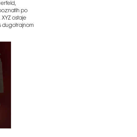
erfeld,
 poznatih po
 XYZ ostaje
 s dugotrajnom