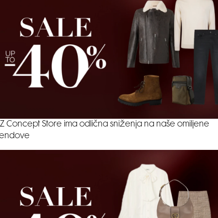
Z Concept Store ima odlična sniženja na naše omiljene
rendove