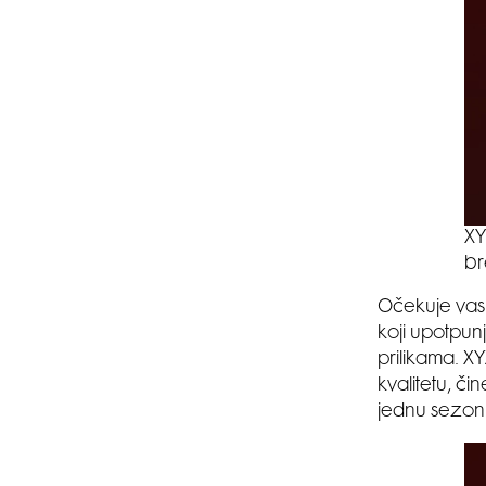
XY
b
Očekuje vas 
koji upotpunj
prilikama. XY
kvalitetu, č
jednu sezon