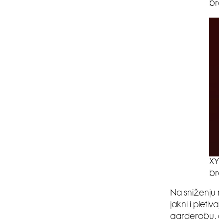
b
XY
b
Na sniženju 
jakni i pleti
garderobu, 