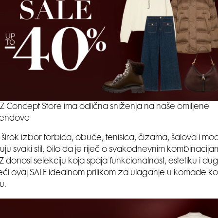
Z Concept Store ima odlična sniženja na naše omiljene
rendove
širok izbor torbica, obuće, tenisica, čizama, šalova i m
uju svaki stil, bilo da je riječ o svakodnevnim kombinacija
Z donosi selekciju koja spaja funkcionalnost, estetiku i du
ineći ovaj SALE idealnom prilikom za ulaganje u komade ko
u.