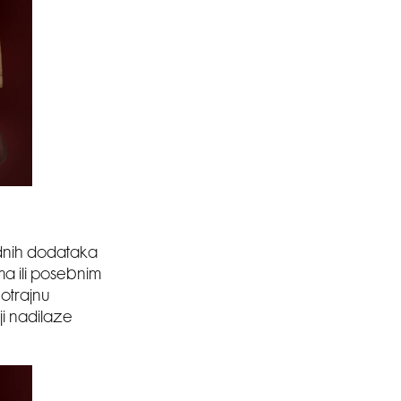
odnih dodataka
ma ili posebnim
gotrajnu
ji nadilaze