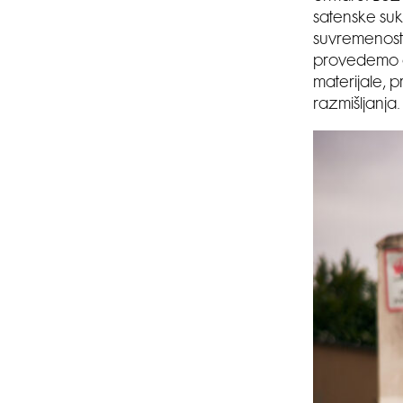
satenske sukn
suvremenost
provedemo ci
materijale, 
razmišljanja.