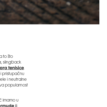
 to što
a, slingback
ara tenisice
.
i pristupačnu
jele i neutralne
ova popularnost
eć imamo u
ermude
ili