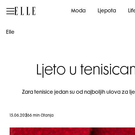
Elle
Moda
Ljepota
Lif
Elle
Ljeto u tenisic
Zara tenisice jedan su od najboljih ulova za lj
15.06.2026
6 min čitanja