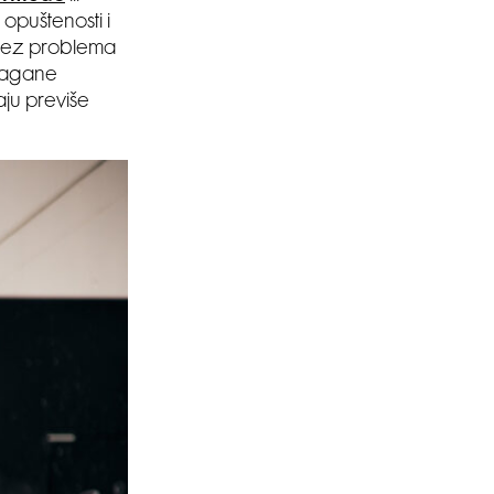
 opuštenosti i
 bez problema
 lagane
aju previše