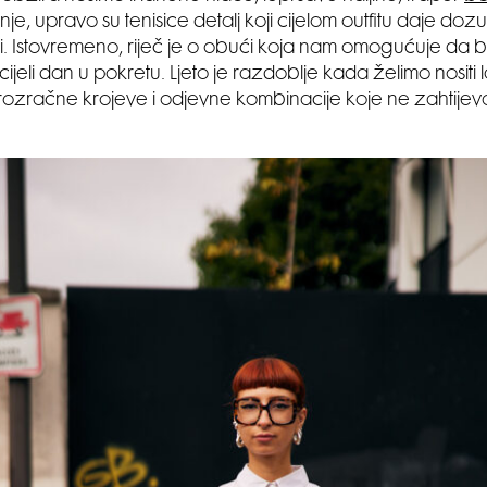
je, upravo su tenisice detalj koji cijelom outfitu daje dozu
i. Istovremeno, riječ je o obući koja nam omogućuje da
jeli dan u pokretu. Ljeto je razdoblje kada želimo nositi
prozračne krojeve i odjevne kombinacije koje ne zahtijev