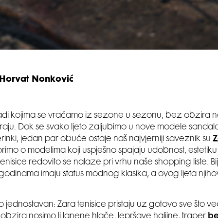
 Horvat Nonković
di kojima se vraćamo iz sezone u sezonu, bez obzira na
tiraju. Dok se svako ljeto zaljubimo u nove modele sandal
lerinki, jedan par obuće ostaje naš najvjerniji saveznik su
Z
imo o modelima koji uspješno spajaju udobnost, estetiku 
tenisice redovito se nalaze pri vrhu naše shopping liste. Bi
 godinama imaju status modnog klasika, a ovog ljeta njih
lo jednostavan: Zara tenisice pristaju uz gotovo sve što v
obzira nosimo li lanene hlače, lepršave haljine, traper
b