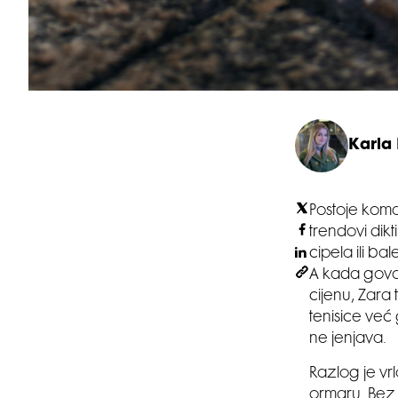
Karla
Postoje koma
trendovi dik
cipela ili ba
A kada govor
cijenu, Zara 
tenisice već
ne jenjava.
Razlog je vr
ormaru. Bez 