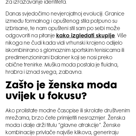
za izražavanje identiteta.
Danas svjedočimo nevjerojatnoj evoluciji. Granice
između formalnog i opuštenog stila potpuno su
izbrisane, te nam opušteni stil sam po sebi može
odgovoriti na pitanje
kako izgledati skuplje
. Više
nikoga ne čudi kada vidi vrhunski krojeno odijelo
iskombinirano s glomaznim sportskim tenisicama ili
predimenzionirani baloner koji se nosi preko
obične trenirke. Muška moda postala je fluidna,
hrabra i iznad svega, zabavna.
Zašto je ženska moda
uvijek u fokusu?
Ako prolistate modne časopise ili skrolate društvenim
mrežama, brzo ćete primijetiti nesrazmjer. Ženska
moda i dalje drži titulu “glavne atrakcije”. Ženske
kombinacije privlače najviše klikova, generiraju