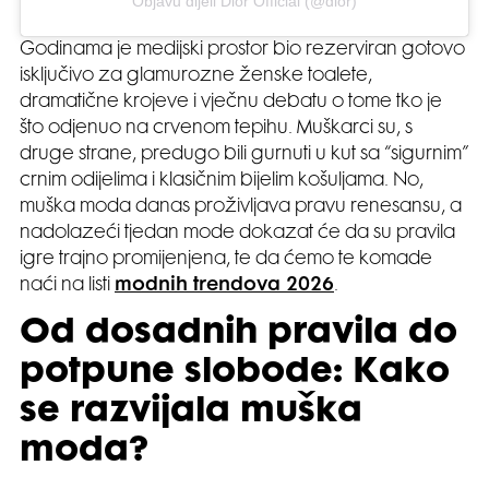
Objavu dijeli Dior Official (@dior)
Godinama je medijski prostor bio rezerviran gotovo
isključivo za glamurozne ženske toalete,
dramatične krojeve i vječnu debatu o tome tko je
što odjenuo na crvenom tepihu. Muškarci su, s
druge strane, predugo bili gurnuti u kut sa “sigurnim”
crnim odijelima i klasičnim bijelim košuljama. No,
muška moda danas proživljava pravu renesansu, a
nadolazeći tjedan mode dokazat će da su pravila
igre trajno promijenjena, te da ćemo te komade
naći na listi
modnih trendova 2026
.
Od dosadnih pravila do
potpune slobode: Kako
se razvijala muška
moda?