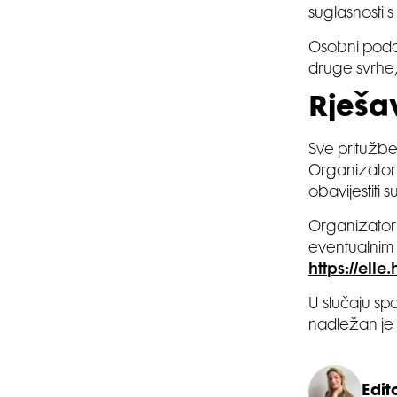
suglasnosti 
Osobni podat
druge svrhe,
Rješav
Sve pritužbe
Organizator 
obavijestiti 
Organizator 
eventualnim 
https://elle.
U slučaju s
nadležan je
Edit