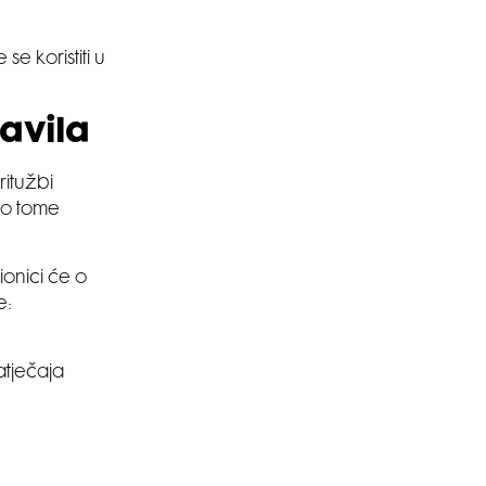
e koristiti u
ravila
ritužbi
 o tome
onici će o
e:
tječaja