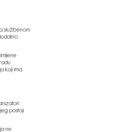
 na službenom
 dodatno
imljene
radu.
a koji ima
nizatori
jeg postoji
ja ne