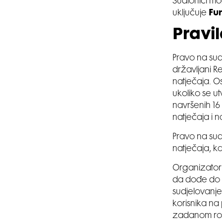
Sudionici mo
uključuje
Fu
Pravi
Pravo na sud
državljani R
natječaja. O
ukoliko se ut
navršenih 16 
natječaja i 
Pravo na sud
natječaja, k
Organizator
da dođe do n
sudjelovanj
korisnika na
zadanom roku