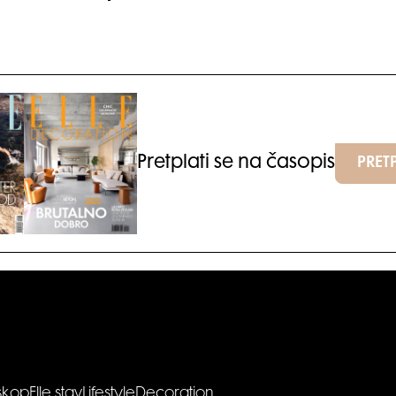
Pretplati se na časopis
PRETP
skop
Elle stav
Lifestyle
Decoration