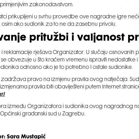
s primjenjivim zakonodavstvom.
ci prikupljeni u svrhu provedbe ove nagradne igre neće s
 osim ako sudionik za to ne da zasebnu privolu.
anje pritužbi i valjanost p
 i reklamacije rješava Organizator. U slučaju osnovanih p
se obvezuje u što kraćem vremenu ispraviti nedostatke i
sudionika odnosno ako je to potrebno I ostale sudionike.
zadržava pravo na izmjenu pravila ovog natječaja. Sudi
izmjenama pravila biti obaviješteni putem Internet stranic
hr/
pora između Organizatora i sudionika ovog nagradnog na
 Općinski građanski sud u Zagrebu.
or: Sara Mustapić