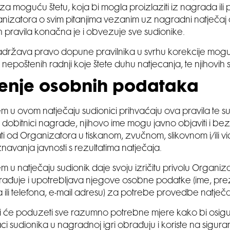
a moguću štetu, koja bi mogla proizlaziti iz nagrada ili 
nizatora o svim pitanjima vezanim uz nagradni natječa
h pravila konačna je i obvezuje sve sudionike.
adržava pravo dopune pravilnika u svrhu korekcije mog
nepoštenih radnji koje štete duhu natjecanja, te njihovih 
tenje osobnih podataka
m u ovom natječaju sudionici prihvaćaju ova pravila te su
li dobitnici nagrade, njihovo ime mogu javno objaviti i b
ti od Organizatora u tiskanom, zvučnom, slikovnom i/ili vi
navanja javnosti s rezultatima natječaja.
m u natječaju sudionik daje svoju izričitu privolu Organiz
brađuje i upotrebljava njegove osobne podatke (ime, pre
a ili telefona, e-mail adresu) za potrebe provedbe natječa
 će poduzeti sve razumno potrebne mjere kako bi osigur
i sudionika u nagradnoj igri obrađuju i koriste na siguran