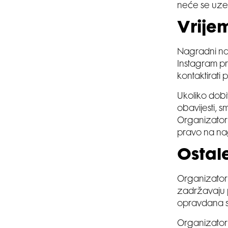
neće se uzet
Vrije
Nagradni nat
Instagram pr
kontaktirati
Ukoliko dob
obavijesti, 
Organizator 
pravo na na
Ostal
Organizatori
zadržavaju pr
opravdana su
Organizatori