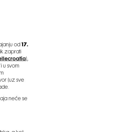
ajanju od
17.
ik zaprati
llecroatia
),
i u svom
am
ovor (uz sve
ade.
čaja neće se