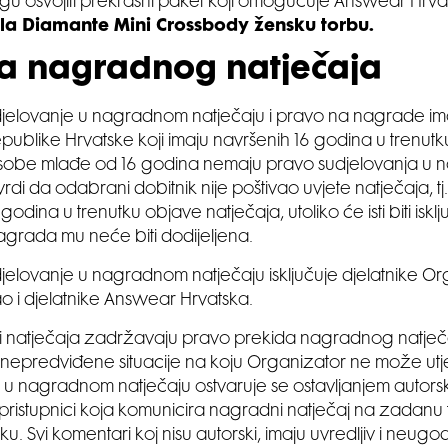
gu osvojiti prekrasni paket koji omogućuje Answear Hrvat
rla Diamante Mini Crossbody žensku torbu.
la nagradnog natječaja
jelovanje u nagradnom natječaju i pravo na nagrade ima
epublike Hrvatske koji imaju navršenih 16 godina u trenu
sobe mlađe od 16 godina nemaju pravo sudjelovanja u na
vrdi da odabrani dobitnik nije poštivao uvjete natječaja, tj
godina u trenutku objave natječaja, utoliko će isti biti isklj
nagrada mu neće biti dodijeljena.
jelovanje u nagradnom natječaju isključuje djelatnike O
ao i djelatnike Answear Hrvatska.
i natječaja zadržavaju pravo prekida nagradnog natječa
epredviđene situacije na koju Organizator ne može utje
e u nagradnom natječaju ostvaruje se ostavljanjem auto
 pristupnici koja komunicira nagradni natječaj na zadanu 
. Svi komentari koj nisu autorski, imaju uvredljiv i neug