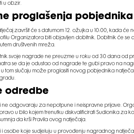
i u obzir.
me proglašenja pobjednika
ječaj završit će s datumom 12. ožujka u 10:00, kada će
ofilu Organizatora biti objavljen dobitnik. Dobitnik će se
 putem društvenih mreža.
itnik svoje nagrade ne preuzme u roku od 30 dana od pr
smatra se da je odustao od nagrade te gubi pravo na nag
u tom slučaju može proglasiti novog pobjednika natječaj
gradu.
e odredbe
 ne odgovaraju za nepotpune i neispravne prijave. Orga
avo u bilo kojem trenutku diskvalificirati Sudionika za ko
mnja da krši Pravila ovog natječaja.
 i osobe koje sudjeluju u provođenju nagradnog natječa