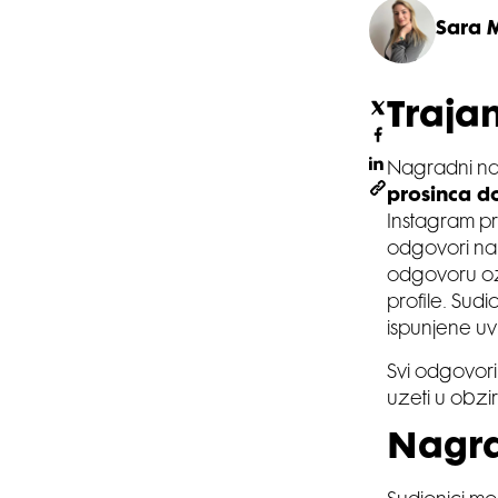
Sara 
Traja
Nagradni nat
prosinca do
Instagram pr
odgovori na
odgovoru oz
profile. Sudi
ispunjene uv
Svi odgovori
uzeti u obzir
Nagr