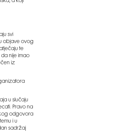
ska, a koji
ju svi
tku objave ovog
tječaju te
. da nije imao
učen iz
rganizatora
ja u slučaju
cati. Pravo na
rskog odgovora
temu i u
odan sadržaj