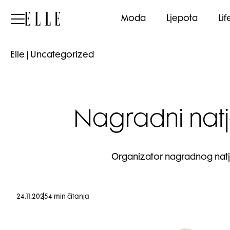
Elle
Moda
Ljepota
Lif
Elle
|
Uncategorized
Nagradni natj
Organizator nagradnog natječ
24.11.2025
4 min čitanja