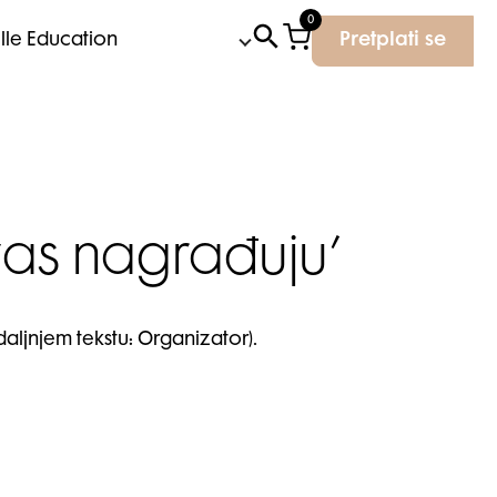
0
Elle Education
Pretplati se
vas nagrađuju’
aljnjem tekstu: Organizator).