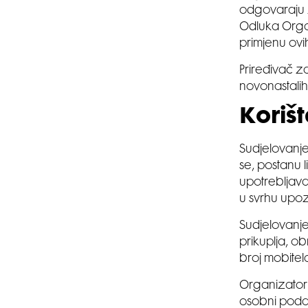
odgovaraju z
Odluka Orga
primjenu ovi
Priređivač z
novonastalih 
Koriš
Sudjelovanje
se, postanu 
upotrebljava
u svrhu upoz
Sudjelovanje
prikuplja, o
broj mobitel
Organizatori
osobni podac