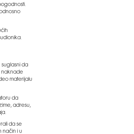
pogodnosti.
j odnosno
ućih
sudionika.
 suglasni da
ez naknade
deo materijalu
atoru da
zime, adresu,
ja.
ali da se
 način i u