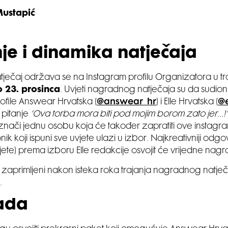
Mustapić
nje i dinamika natječaja
ječaj održava se na Instagram profilu Organizatora u tr
 23. prosinca
. Uvjeti nagradnog natječaja su da sudion
ofile Answear Hrvatska (
@answear_hr
) i Elle Hrvatska (
@e
 pitanje
‘Ova torba mora biti pod mojim borom zato jer…!’
nači jednu osobu koja će također zapratiti ove instagr
onik koji ispuni sve uvjete ulazi u izbor. Najkreativniji odg
jete) prema izboru Elle redakcije osvojit će vrijedne nagr
 zaprimljeni nakon isteka roka trajanja nagradnog natje
.
ada