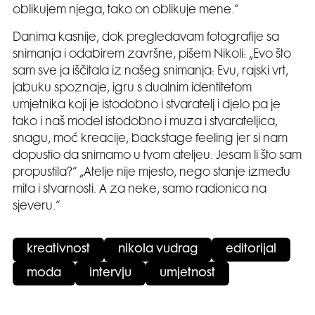
oblikujem njega, tako on oblikuje mene.“
Danima kasnije, dok pregledavam fotografije sa
snimanja i odabirem završne, pišem Nikoli: „Evo što
sam sve ja iščitala iz našeg snimanja: Evu, rajski vrt,
jabuku spoznaje, igru s dualnim identitetom
umjetnika koji je istodobno i stvaratelj i djelo pa je
tako i naš model istodobno i muza i stvarateljica,
snagu, moć kreacije, backstage feeling jer si nam
dopustio da snimamo u tvom ateljeu. Jesam li što sam
propustila?“ „Atelje nije mjesto, nego stanje između
mita i stvarnosti. A za neke, samo radionica na
sjeveru.“
kreativnost
nikola vudrag
editorijal
moda
intervju
umjetnost