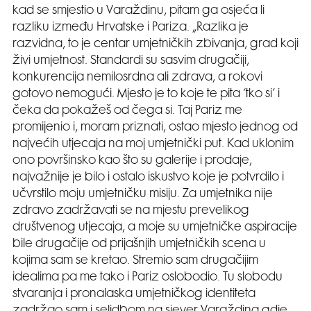
kad se smjestio u Varaždinu, pitam ga osjeća li
razliku između Hrvatske i Pariza. „Razlika je
razvidna, to je centar umjetničkih zbivanja, grad koji
živi umjetnost. Standardi su sasvim drugačiji,
konkurencija nemilosrdna ali zdrava, a rokovi
gotovo nemogući. Mjesto je to koje te pita ‘tko si’ i
čeka da pokažeš od čega si. Taj Pariz me
promijenio i, moram priznati, ostao mjesto jednog od
najvećih utjecaja na moj umjetnički put. Kad uklonim
ono površinsko kao što su galerije i prodaje,
najvažnije je bilo i ostalo iskustvo koje je potvrdilo i
učvrstilo moju umjetničku misiju. Za umjetnika nije
zdravo zadržavati se na mjestu prevelikog
društvenog utjecaja, a moje su umjetničke aspiracije
bile drugačije od prijašnjih umjetničkih scena u
kojima sam se kretao. Stremio sam drugačijim
idealima pa me tako i Pariz oslobodio. Tu slobodu
stvaranja i pronalaska umjetničkog identiteta
zadržao sam i selidbom na sjever Varaždina gdje