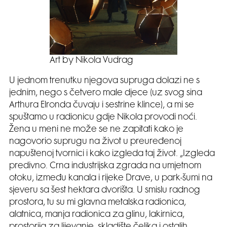
Art by Nikola Vudrag
U jednom trenutku njegova supruga dolazi ne s
jednim, nego s četvero male djece (uz svog sina
Arthura Elronda čuvaju i sestrine klince), a mi se
spuštamo u radionicu gdje Nikola provodi noći.
Žena u meni ne može se ne zapitati kako je
nagovorio suprugu na život u preuređenoj
napuštenoj tvornici i kako izgleda taj život. „Izgleda
predivno. Crna industrijska zgrada na umjetnom
otoku, između kanala i rijeke Drave, u park-šumi na
sjeveru sa šest hektara dvorišta. U smislu radnog
prostora, tu su mi glavna metalska radionica,
alatnica, manja radionica za glinu, lakirnica,
prostorija za lijevanje, skladište čelika i ostalih