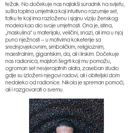
težak. No dočekuje nas najlakši suradnik na svijetu,
sušta toplina umjetnika koji intuitivno razumije set,
fotku te koji ima razloženu i sjajnu viziju ženskog
modela kao dio svoje umjetnosti. Ona je, istina,
„maskulina“ u materijalu, veličini, snazi, ali ima u njoj
puno nježnosti – u motivima koketerije sa
srednjovjekovnim, simboličkim, religioznim,
maestralnim, gigantskim, da, ali i lirskim. Dočekuje
nas radionica, majstori šegrti koji mu pomažu,
ogroman set nevjerojatnih alata, zaseban studio
gdje su izloženi njegovi radovi, ali i obiteljski dom
nedaleko od radionice. Nikola je spreman pomoći,
ali i razgovarati o svemu.