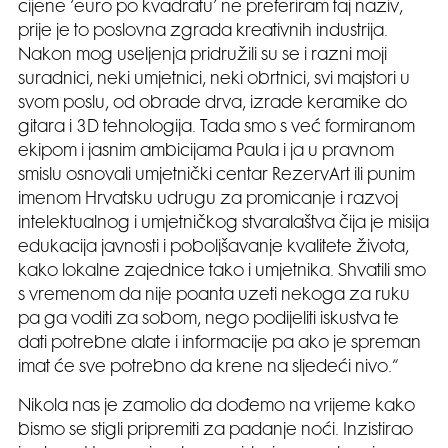
cijene ‘euro po kvadratu’ ne preferiram taj naziv,
prije je to poslovna zgrada kreativnih industrija.
Nakon mog useljenja pridružili su se i razni moji
suradnici, neki umjetnici, neki obrtnici, svi majstori u
svom poslu, od obrade drva, izrade keramike do
gitara i 3D tehnologija. Tada smo s već formiranom
ekipom i jasnim ambicijama Paula i ja u pravnom
smislu osnovali umjetnički centar RezervArt ili punim
imenom Hrvatsku udrugu za promicanje i razvoj
intelektualnog i umjetničkog stvaralaštva čija je misija
edukacija javnosti i poboljšavanje kvalitete života,
kako lokalne zajednice tako i umjetnika. Shvatili smo
s vremenom da nije poanta uzeti nekoga za ruku
pa ga voditi za sobom, nego podijeliti iskustva te
dati potrebne alate i informacije pa ako je spreman
imat će sve potrebno da krene na sljedeći nivo.“
Nikola nas je zamolio da dođemo na vrijeme kako
bismo se stigli pripremiti za padanje noći. Inzistirao