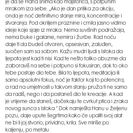
je da se Hana snima kao majstorica, s potpunim
mrakom iza sebe. „Ako je dan prilika za akciju,
onda je noć definitivno stanje mira, koncentracije i
stvaranja. Pod okriljem praznine i crnila jasno vidimo
ideje koje sjaje iz mraka. Nema suvišnih podražaja,
nema buke i galame, nemira i žurbe. Rad noću
daje ti da budeš otvoren, opsesivan, zaluđen,
suočen sam sa sobom. Kažu mudri ljudi s Istoka da
ljepota jest kad ti nisi. Kad te nešto toliko obuzme da
zaboraviš na sebe i potpuno si fokusiran, dok to oko
tebe postaje dio tebe. Bila to ljepota, meditacija ili
samo apsolutni fokus, noć je faktor koji to potencira,
a rad na umjetnosti u takvom stanju pruža ti ne samo
da radiš, nego i da postaneš dio te kreacije. A kad
je vrijeme da staneš, dočekaju te cvrkut ptica i zraka
novog sunca s Istoka.“ Dok namješta Hanu u željenu
pozu, daje upute šegrtima kako će upaliti svoj alat
ne bi li joj stvorio, prividno, krila. Sve miriše po
kaljenju, po metalu.