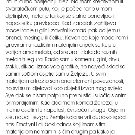
intuicija ima posljednju riječ. Na mom kreativnom ili
stvaralačkom putu, koji je počeo rano u mom
djetinjstvu, metal je taj koji se stalno ponavljao i
naposljetku prevladao. Kad zadatak zahtijeva
modeliranje u glini, završni komad ipak odlijem u
bronci, mesingu ili čeliku. Kovanice koje modeliram i
graviram u različitim materijalima ipak se kuju u
varijantama metala, od srebra i zlata do raznih
metalnih legura. Radio sam u kamenu, glini, drvu,
staklu, slikao, izrađivao grafike, no najveći sklad sa
samim sobom osjetio sam u željezu. U svim
materijalima tražio sam onaj element povezanosti,
no svi su mi djelovali kao objekti izvan mog svijeta.
Sve dok se nisam potpuno prepustio i suočio s onim
primordijalnim. Kad dodirnem komad željeza, u
njemu osjetim tu napetost, čvrstoću i snagu. Osjetim
sile, naboj i jezgru Zemlje koja se vrti duboko ispod
nas. Emotivni i duboki odnos koji imam s tim
materijalom nemam ni s čim drugim pa kako ja