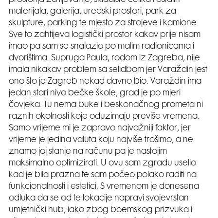
materijala, galerija, uredski prostori, park za
skulpture, parking te mjesto za strojeve i kamione.
Sve to zahtijeva logistički prostor kakav prije nisam
imao pa sam se snalazio po malim radionicama i
dvorištima. Supruga Paula, rodom iz Zagreba, nije
imala nikakav problem sa selidbom jer Varaždin jest
ono što je Zagreb nekad davno bio. Varaždin ima
jedan stari nivo bečke škole, grad je po mjeri
čovjeka. Tu nema buke i beskonačnog prometa ni
raznih okolnosti koje oduzimaju previše vremena.
Samo vrijeme mi je zapravo najvažniji faktor, jer
vrijeme je jedina valuta koju najviše trošimo, a ne
znamo joj stanje na računu pa je nastojim
maksimalno optimizirati. U ovu sam zgradu uselio
kad je bila prazna te sam počeo polako raditi na
funkcionalnosti i estetici. S vremenom je donesena
odluka da se od te lokacije napravi svojevrstan
umjetnički hub, iako zbog boemskog prizvuka i