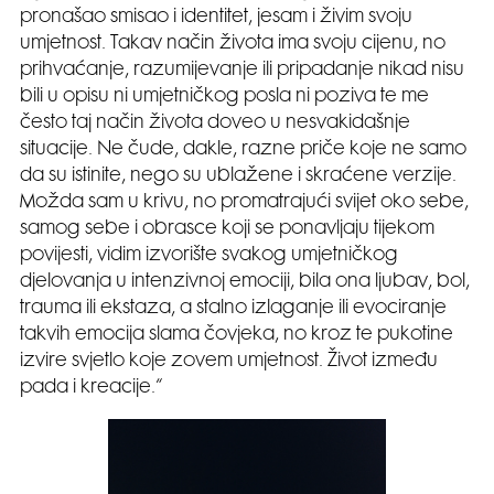
pronašao smisao i identitet, jesam i živim svoju
umjetnost. Takav način života ima svoju cijenu, no
prihvaćanje, razumijevanje ili pripadanje nikad nisu
bili u opisu ni umjetničkog posla ni poziva te me
često taj način života doveo u nesvakidašnje
situacije. Ne čude, dakle, razne priče koje ne samo
da su istinite, nego su ublažene i skraćene verzije.
Možda sam u krivu, no promatrajući svijet oko sebe,
samog sebe i obrasce koji se ponavljaju tijekom
povijesti, vidim izvorište svakog umjetničkog
djelovanja u intenzivnoj emociji, bila ona ljubav, bol,
trauma ili ekstaza, a stalno izlaganje ili evociranje
takvih emocija slama čovjeka, no kroz te pukotine
izvire svjetlo koje zovem umjetnost. Život između
pada i kreacije.“