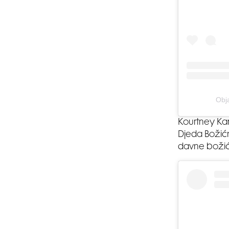
Obj
Kourtney Kard
Djeda Božićn
davne božićne