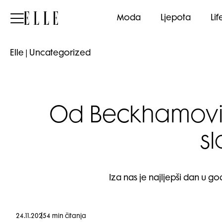
Elle
Moda
Ljepota
Lif
Elle
|
Uncategorized
Od Beckhamovih
sl
Iza nas je najljepši dan u go
24.11.2025
4 min čitanja