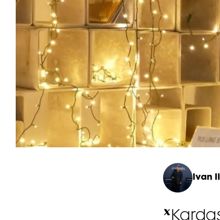
Ivan Il
Karda