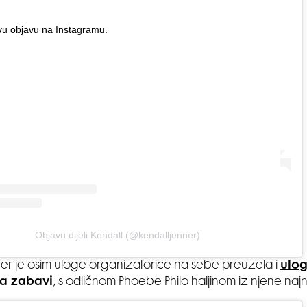
vu objavu na Instagramu.
Objavu dijeli Kendall (@kendalljenner)
er je osim uloge organizatorice na sebe preuzela i
ulog
a zabavi
, s odličnom Phoebe Philo haljinom iz njene najn