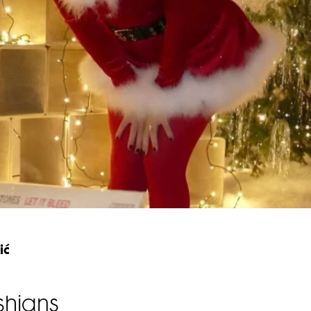
ić
shians