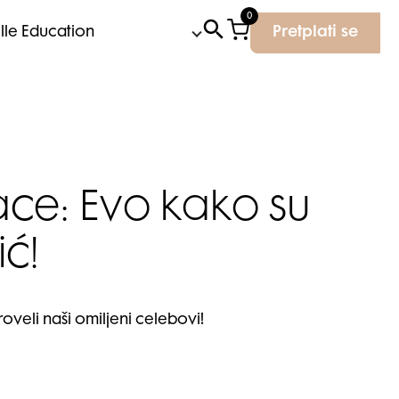
0
Elle Education
Pretplati se
ce: Evo kako su
ić!
roveli naši omiljeni celebovi!