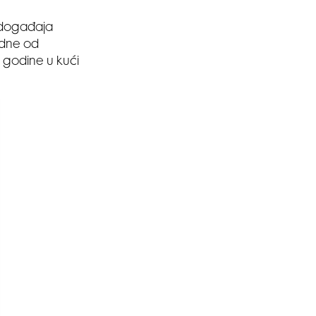
 događaja
edne od
e godine u kući