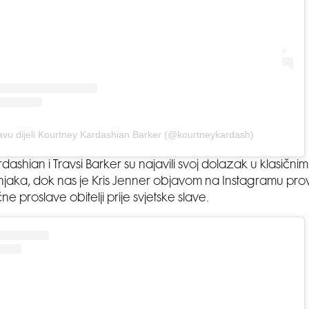
avu dijeli Kourtney Kardashian Barker (@kourtneykardash)
ashian i Travsi Barker su najavili svoj dolazak u klasičnim
jaka, dok nas je Kris Jenner objavom na Instagramu pro
 proslave obitelji prije svjetske slave.