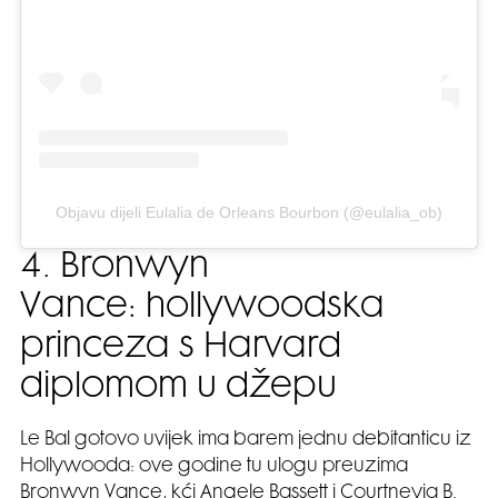
Objavu dijeli Eulalia de Orleans Bourbon (@eulalia_ob)
4. Bronwyn
Vance: hollywoodska
princeza s Harvard
diplomom u džepu
Le Bal gotovo uvijek ima barem jednu debitanticu iz
Hollywooda: ove godine tu ulogu preuzima
Bronwyn Vance, kći Angele Bassett i Courtneyja B.