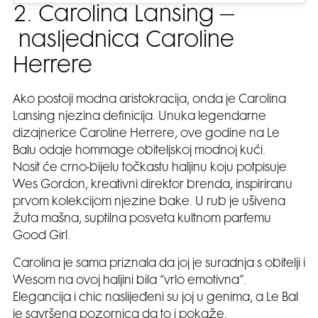
2. Carolina Lansing –
nasljednica Caroline
Herrere
Ako postoji modna aristokracija, onda je Carolina
Lansing njezina definicija. Unuka legendarne
dizajnerice Caroline Herrere, ove godine na Le
Balu odaje hommage obiteljskoj modnoj kući.
Nosit će crno-bijelu točkastu haljinu koju potpisuje
Wes Gordon, kreativni direktor brenda, inspiriranu
prvom kolekcijom njezine bake. U rub je ušivena
žuta mašna, suptilna posveta kultnom parfemu
Good Girl.
Carolina je sama priznala da joj je suradnja s obitelji i
Wesom na ovoj haljini bila “vrlo emotivna”.
Elegancija i chic naslijeđeni su joj u genima, a Le Bal
je savršena pozornica da to i pokaže.