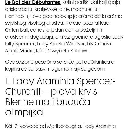
Le Bal des Débutantes
, kultni pariški bal koji spaja
aristokraciju, kraljevske loze, modnu elitu i
filantropiju, i ove godine okuplja crème de la crème
svjetskog visokog društva. Nekad poznat kao
Crillon Ball, danas je jedan od najpoželjnijih
društvenih događaja, a kroz godine je ugostio Lady
Kitty Spencer, Lady Amelia Windsor, Lily Collins i
Apple Martin, kćer Gwyneth Paltrow.
Ove sezone posebno se ističe pet debitantica o
kojima će se, sasvim sigurno, najviše govoriti.
1. Lady Araminta Spencer-
Churchill – plava krv s
Blenheima i buduća
olimpijka
Kći 12. vojvode od Marlborougha, Lady Araminta