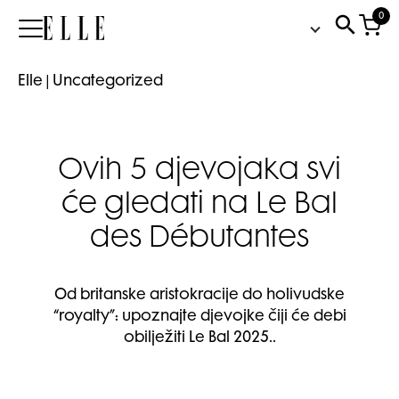
0
Elle
Elle
|
Uncategorized
Ovih 5 djevojaka svi
će gledati na Le Bal
des Débutantes
Od britanske aristokracije do holivudske
“royalty”: upoznajte djevojke čiji će debi
obilježiti Le Bal 2025..