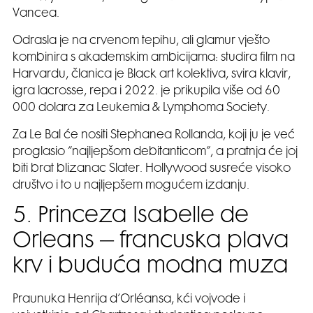
Vancea.
Odrasla je na crvenom tepihu, ali glamur vješto
kombinira s akademskim ambicijama: studira film na
Harvardu, članica je Black art kolektiva, svira klavir,
igra lacrosse, repa i 2022. je prikupila više od 60
000 dolara za Leukemia & Lymphoma Society.
Za Le Bal će nositi Stephanea Rollanda, koji ju je već
proglasio “najljepšom debitanticom”, a pratnja će joj
biti brat blizanac Slater. Hollywood susreće visoko
društvo i to u najljepšem mogućem izdanju.
5. Princeza Isabelle de
Orleans – francuska plava
krv i buduća modna muza
Praunuka Henrija d’Orléansa, kći vojvode i