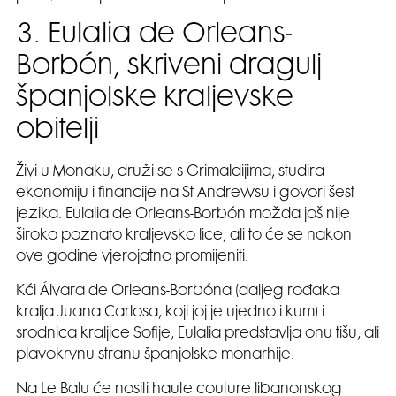
3. Eulalia de Orleans-
Borbón, skriveni dragulj
španjolske kraljevske
obitelji
Živi u Monaku, druži se s Grimaldijima, studira
ekonomiju i financije na St Andrewsu i govori šest
jezika. Eulalia de Orleans-Borbón možda još nije
široko poznato kraljevsko lice, ali to će se nakon
ove godine vjerojatno promijeniti.
Kći Álvara de Orleans-Borbóna (daljeg rođaka
kralja Juana Carlosa, koji joj je ujedno i kum) i
srodnica kraljice Sofije, Eulalia predstavlja onu tišu, ali
plavokrvnu stranu španjolske monarhije.
Na Le Balu će nositi haute couture libanonskog