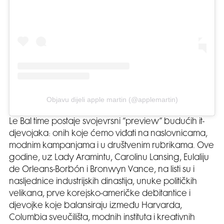
Objavu dijeli apple martin (@applemartin)
Le Bal time postaje svojevrsni “preview” budućih it-
djevojaka: onih koje ćemo viđati na naslovnicama,
modnim kampanjama i u društvenim rubrikama. Ove
godine, uz Lady Aramintu, Carolinu Lansing, Eulaliju
de Orleans-Borbón i Bronwyn Vance, na listi su i
nasljednice industrijskih dinastija, unuke političkih
velikana, prve korejsko-američke debitantice i
djevojke koje balansiraju između Harvarda,
Columbia sveučilišta, modnih instituta i kreativnih