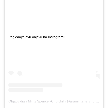
Pogledajte ovu objavu na Instagramu.
Objavu dijeli Minty Spencer-Churchill (@araminta_s_churchill_eventing)