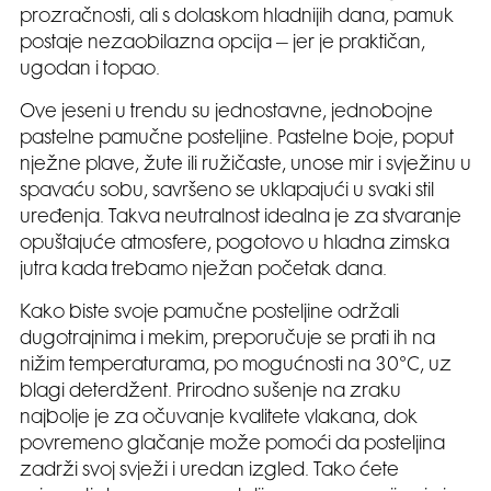
prozračnosti, ali s dolaskom hladnijih dana, pamuk
postaje nezaobilazna opcija – jer je praktičan,
ugodan i topao.
Ove jeseni u trendu su jednostavne, jednobojne
pastelne pamučne posteljine. Pastelne boje, poput
nježne plave, žute ili ružičaste, unose mir i svježinu u
spavaću sobu, savršeno se uklapajući u svaki stil
uređenja. Takva neutralnost idealna je za stvaranje
opuštajuće atmosfere, pogotovo u hladna zimska
jutra kada trebamo nježan početak dana.
Kako biste svoje pamučne posteljine održali
dugotrajnima i mekim, preporučuje se prati ih na
nižim temperaturama, po mogućnosti na 30°C, uz
blagi deterdžent. Prirodno sušenje na zraku
najbolje je za očuvanje kvalitete vlakana, dok
povremeno glačanje može pomoći da posteljina
zadrži svoj svježi i uredan izgled. Tako ćete