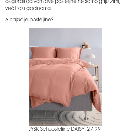
osigurati da vam ove posteljine ne samo griju zimi,
već traju godinama.
A najbolje posteljine?
JYSK Set posteljine DAISY, 27,99