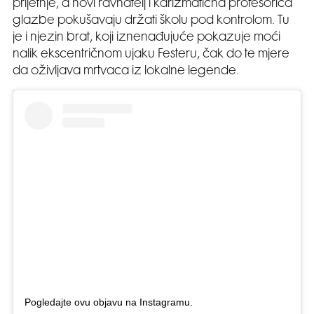
prijetnje, a novi ravnatelj i karizmatična profesorica
glazbe pokušavaju držati školu pod kontrolom. Tu
je i njezin brat, koji iznenađujuće pokazuje moći
nalik ekscentričnom ujaku Festeru, čak do te mjere
da oživljava mrtvaca iz lokalne legende.
Pogledajte ovu objavu na Instagramu.