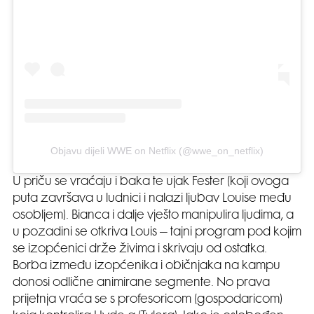
Objavu dijeli WWE on Netflix (@wwe_on_netflix)
U priču se vraćaju i baka te ujak Fester (koji ovoga
puta završava u ludnici i nalazi ljubav Louise među
osobljem). Bianca i dalje vješto manipulira ljudima, a
u pozadini se otkriva Louis – tajni program pod kojim
se izopćenici drže živima i skrivaju od ostatka.
Borba između izopćenika i običnjaka na kampu
donosi odlične animirane segmente. No prava
prijetnja vraća se s profesoricom (gospodaricom)