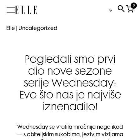
0
Elle
Elle
|
Uncategorized
Pogledali smo prvi
dio nove sezone
serije Wednesday:
Evo što nas je najviše
iznenadilo!
Wednesday se vratila mračnija nego ikad
— s obiteljskim sukobima, jezivim vizijama