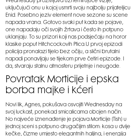
Wednesday proživljava uznemirujuće vizije,
uključujući onu u kojoj usmrti svoju najbolju prijateljicu
Enid. Posebno jeziv element nove sezone su scene
napada vrana. Gotovo svaki put kada se pojave,
one napadaju oči svojih žrtava i često ih potpuno
uklanjaju. To su prizori koji nas podsjećaju na horor
klasike poput Hitchcockovih Ptica.U prvoj epizodi
policija pronalazi tijelo bez očiju, a slični brutalni
napadi ponavljaju se tijekom prve četiri epizode. I
da, stvaraju stalnu atmosferu prijetnje i neugode.
Povratak Morticije i epska
borba majke i kćeri
Novi lik, Agnes, pokušava osvojiti Wednesday na
svoj luckast, ponekad smicalicama obojen način.
No najveće iznenađenje je pojava Morticije (Tish) u
jednoj sceni s potpuno drugačijim stilom: kosa u dvije
kečke, čizme umjesto elegantnih haljina, i energija