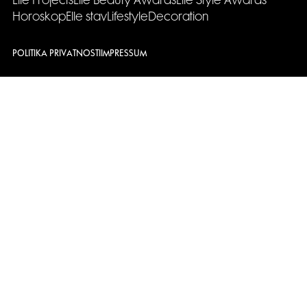
Elle Projects
Elle Beauty Awards
Elle Style Awards
Horoskop
Elle stav
Lifestyle
Decoration
POLITIKA PRIVATNOSTI
IMPRESSUM