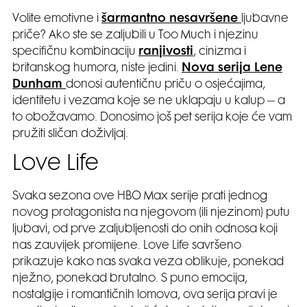
Volite emotivne i
šarmantno nesavršene
ljubavne
priče? Ako ste se zaljubili u Too Much i njezinu
specifičnu kombinaciju
ranjivosti
, cinizma i
britanskog humora, niste jedini.
Nova serija Lene
Dunham
donosi autentičnu priču o osjećajima,
identitetu i vezama koje se ne uklapaju u kalup – a
to obožavamo. Donosimo još pet serija koje će vam
pružiti sličan doživljaj.
Love Life
Svaka sezona ove HBO Max serije prati jednog
novog protagonista na njegovom (ili njezinom) putu
ljubavi, od prve zaljubljenosti do onih odnosa koji
nas zauvijek promijene. Love Life savršeno
prikazuje kako nas svaka veza oblikuje, ponekad
nježno, ponekad brutalno. S puno emocija,
nostalgije i romantičnih lomova, ova serija pravi je