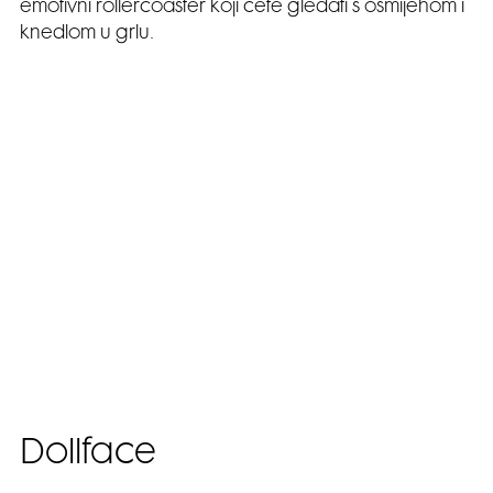
emotivni rollercoaster koji ćete gledati s osmijehom i
knedlom u grlu.
Dollface