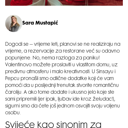
Sara Mustapić
Dogodi se – vrijeme leti, planovi se ne realiziraju na
vrijeme, a rezervacije za restorane već su odavno
popunjene. No, nema razloga za paniku!
Valentinovo možete proslaviti u vlastitom domu, uz
predivnu atmosferu i malo kreativnosti. U Sinsayu i
Pepcu pronašli smo odlične dodatke koji će vam
pomoći da u posljednji trenutak stvorite romantičnu
čaroliju. A ako tome dodate i ukusno jelo koje ste
sami pripremili (jer ipak, ljubav ide kroz želudac!),
sigurni smo da ćete još jednom osvojiti svoju voljenu
osobu.
Svijeće kao sinonim za