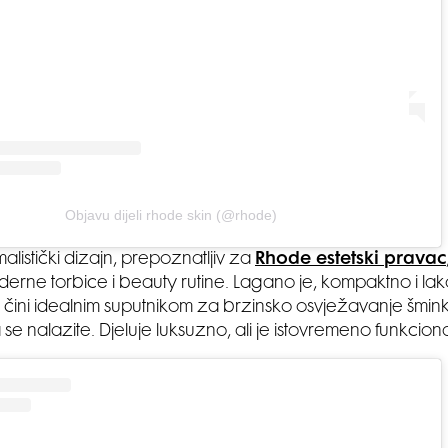
Objavu dijeli rhode skin (@rhode)
alistički dizajn, prepoznatljiv za
Rhode estetski pravac
erne torbice i beauty rutine. Lagano je, kompaktno i lak
 čini idealnim suputnikom za brzinsko osvježavanje šminke 
e nalazite. Djeluje luksuzno, ali je istovremeno funkciona