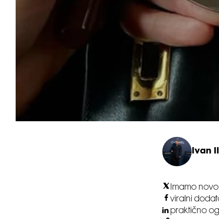
Ivan Il
Imamo novo, 
viralni dodat
praktično ogl