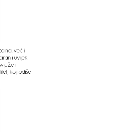
ajna, već i
iran i uvijek
vježe i
et, koji odiše