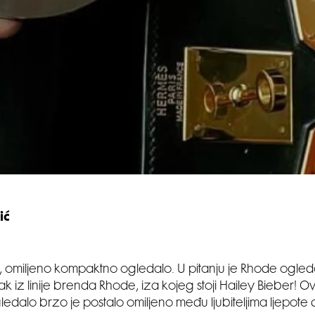
ić
omiljeno kompaktno ogledalo. U pitanju je Rhode ogledal
ak iz linije brenda Rhode, iza kojeg stoji Hailey Bieber! O
edalo brzo je postalo omiljeno među ljubiteljima ljepote di