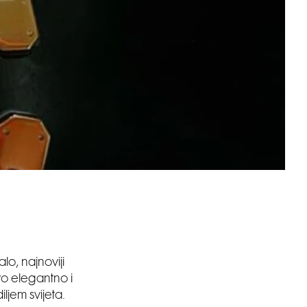
o, najnoviji
vo elegantno i
ljem svijeta.