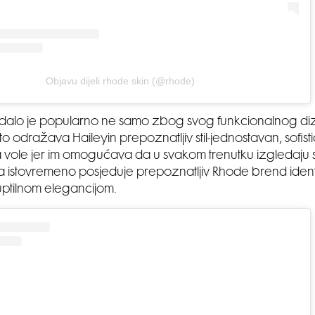
Objavu dijeli rhode skin (@rhode)
dalo je popularno ne samo zbog svog funkcionalnog diz
 odražava Haileyin prepoznatljiv stil-jednostavan, sofistic
ga vole jer im omogućava da u svakom trenutku izgledaju s
 istovremeno posjeduje prepoznatljiv Rhode brend identit
uptilnom elegancijom.