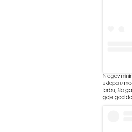
Njegov minim
uklapa u mod
torbu, što ga
gdje god da s