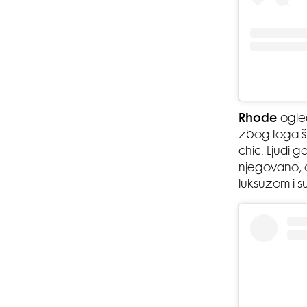
Rhode
ogle
zbog toga što
chic. Ljudi 
njegovano, a
luksuzom i s