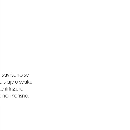
, savršeno se
o staje u svaku
ili frizure
lno i korisno.