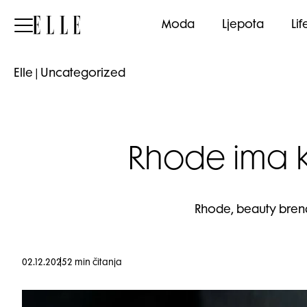
Elle
Moda
Ljepota
Lif
Elle
|
Uncategorized
Rhode ima 
Rhode, beauty bren
02.12.2025
2 min čitanja