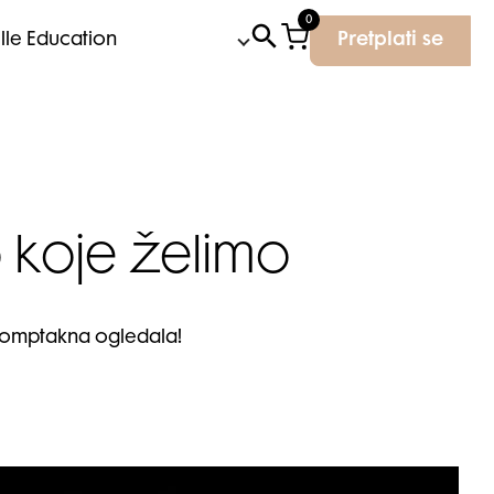
0
Elle Education
Pretplati se
koje želimo
komptakna ogledala!