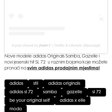
A post shared by 𝙟𝙪𝙖𝙣🥤 | Outfits & Lifestyle (@juanpgt)
Nove modele adidas Originals Samba, Gazelle i
novi jesenski hit SL 72 u raznim bojama koje možete
pronaći na
svim adidas prodajnim mjestima!
adidas
stil
adidas originals
adidas sl 72
samba
gazelle
sl 72
be your original self
adidas x elle
moda