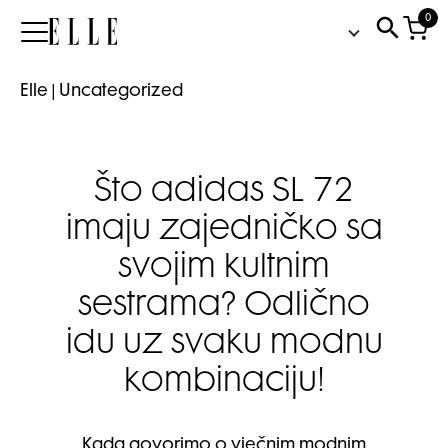
0
Elle
Elle
|
Uncategorized
Što adidas SL 72
imaju zajedničko sa
svojim kultnim
sestrama? Odlično
idu uz svaku modnu
kombinaciju!
Kada govorimo o vječnim modnim