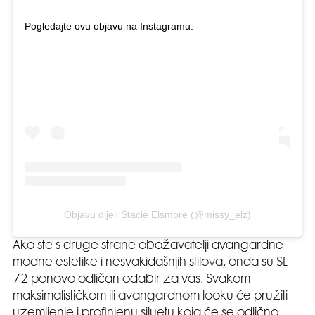
Pogledajte ovu objavu na Instagramu.
Objavu dijeli Stacie Elsmore (@missy_elz)
Ako ste s druge strane obožavatelji avangardne
modne estetike i nesvakidašnjih stilova, onda su SL
72 ponovo odličan odabir za vas. Svakom
maksimalističkom ili avangardnom looku će pružiti
uzemljenje i profinjenu siluetu koja će se odlično