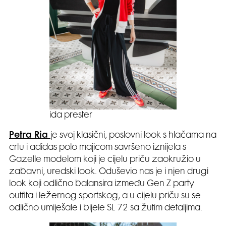
ida prester
Petra Ria
je svoj klasični, poslovni look s hlačama na
crtu i adidas polo majicom savršeno iznijela s
Gazelle modelom koji je cijelu priču zaokružio u
zabavni, uredski look. Oduševio nas je i njen drugi
look koji odlično balansira između Gen Z party
outfita i ležernog sportskog, a u cijelu priču su se
odlično umiješale i bijele SL 72 sa žutim detaljima.