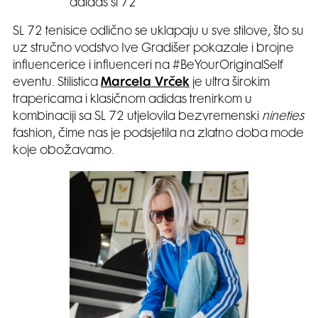
adidas sl 72
SL 72 tenisice odlično se uklapaju u sve stilove, što su
uz stručno vodstvo Ive Gradišer pokazale i brojne
influencerice i influenceri na #BeYourOriginalSelf
eventu. Stilistica
Marcela Vrček
je ultra širokim
trapericama i klasičnom adidas trenirkom u
kombinaciji sa SL 72 utjelovila bezvremenski
nineties
fashion, čime nas je podsjetila na zlatno doba mode
koje obožavamo.