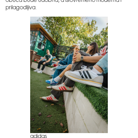
obuća bude udobna, a istovremeno moderna i
prilagodljiva.
adidas