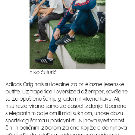
niko čuturić
Adidas Originals su idealne za prijelazne jesenske
outfite. Uz traperice i oversized džemper, savršene
su za opuštenu šetnju gradom ili vikend kavu. Ali,
nisu rezervirane samo za casual izdanja. Uparene
s elegantnim odijelom ili midi suknjom, unose dozu
sportskog šarma u poslovni stil. Njihova svestranost
čini ih odličnim izborom za one koji žele da njihova