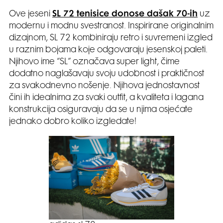
Ove jeseni
SL 72 tenisice donose dašak 70-ih
uz
modernu i modnu svestranost. Inspirirane originalnim
dizajnom, SL 72 kombiniraju retro i suvremeni izgled
u raznim bojama koje odgovaraju jesenskoj paleti.
Njihovo ime “SL” označava super light, čime
dodatno naglašavaju svoju udobnost i praktičnost
za svakodnevno nošenje. Njihova jednostavnost
čini ih idealnima za svaki outfit, a kvaliteta i lagana
konstrukcija osiguravaju da se u njima osjećate
jednako dobro koliko izgledate!