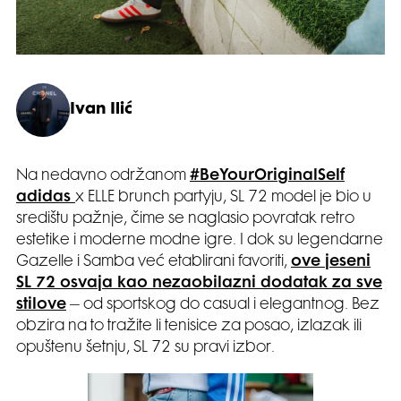
Ivan Ilić
Na nedavno održanom
#BeYourOriginalSelf
adidas
x ELLE brunch partyju, SL 72 model je bio u
središtu pažnje, čime se naglasio povratak retro
estetike i moderne modne igre. I dok su legendarne
Gazelle i Samba već etablirani favoriti,
ove jeseni
SL 72 osvaja kao nezaobilazni dodatak za sve
stilove
– od sportskog do casual i elegantnog. Bez
obzira na to tražite li tenisice za posao, izlazak ili
opuštenu šetnju, SL 72 su pravi izbor.