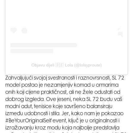
Objavu dijeli 🇧🇪 Lola (@lolsyproute)
Zahvaljujući svojoj svestranosti i raznovrsnosti, SL 72
model postao je nezamjenjiv komad u ormarima
onih koji cijene praktičnost, ali ne žele odustati od
dobrog izgleda. Ove jeseni, neka SL 72 budu vaš
modni adut, tenisice koje savršeno balansiraju
između udobnosti i stila. Jer, kako nam je pokazao
#BeYourOriginalSelf event, ključ je u originalnosti i
izražavanju kroz modu koja najbolje predstavlja