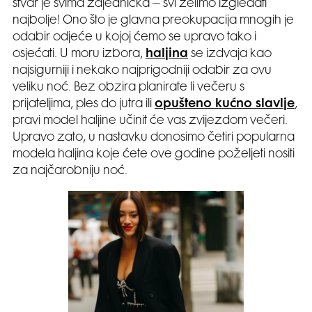
stvar je svima zajednička – svi želimo izgledati
najbolje! Ono što je glavna preokupacija mnogih je
odabir odjeće u kojoj ćemo se upravo tako i
osjećati. U moru izbora,
haljina
se izdvaja kao
najsigurniji i nekako najprigodniji odabir za ovu
veliku noć. Bez obzira planirate li večeru s
prijateljima, ples do jutra ili
opušteno kućno slavlje
,
pravi model haljine učinit će vas zvijezdom večeri.
Upravo zato, u nastavku donosimo četiri popularna
modela haljina koje ćete ove godine poželjeti nositi
za najčarobniju noć.