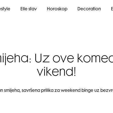
estyle
Elle stav
Horoskop
Decoration
smijeha: Uz ove kome
vikend!
dan smijeha, savršena prilika za weekend binge uz bez