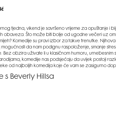
ić
og tjedna, vikend je savršeno vrijeme za opuštanje i bi
 obaveza. Što može biti bolje od ugodne večeri uz omilje
mijeh? Komedije su pravi izbor za takve trenutke. Njihova 
j mogućnosti da nam podignu raspoloženje, smanje stres
e. Bez obzira uživate li u klasičnom humoru, urnebesnim si
odijama, komedije nas podsjećaju da uvijek postoji razl
ke od najboljih komedija koje će vam se zasigurno dopa
 s Beverly Hillsa