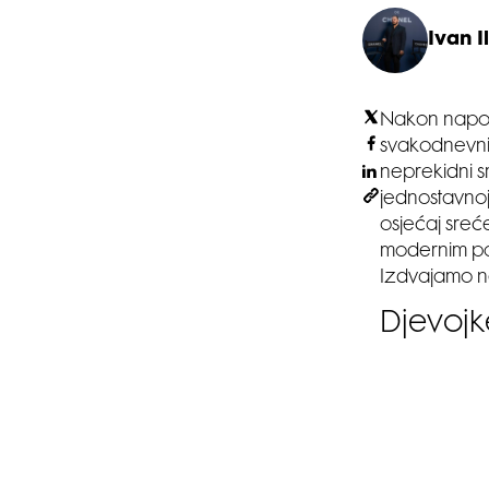
Ivan Il
Nakon naporn
svakodnevnih
neprekidni s
jednostavno
osjećaj sreć
modernim par
Izdvajamo ne
Djevojke