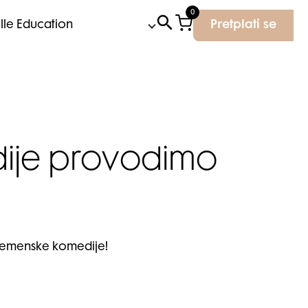
0
Elle Education
Pretplati se
dije provodimo
vremenske komedije!