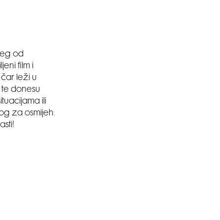
jeg od
ni film i
čar leži u
 te donesu
tuacijama ili
og za osmijeh.
sti!