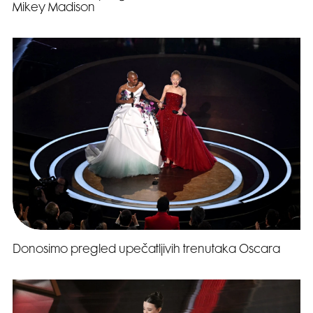
Mikey Madison
Donosimo pregled upečatljivih trenutaka Oscara