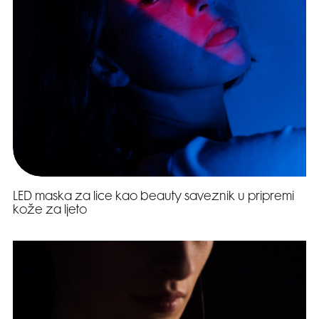
LED maska za lice kao beauty saveznik u pripremi
kože za ljeto