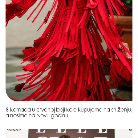
8 komada u crvenoj boji koje kupujemo na sniženju,
a nosimo na Novu godinu