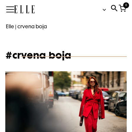
0
Elle
Elle
|
crvena boja
#crvena boja