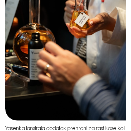
Yasenka lansirala dodatak prehrani za rast kose koji