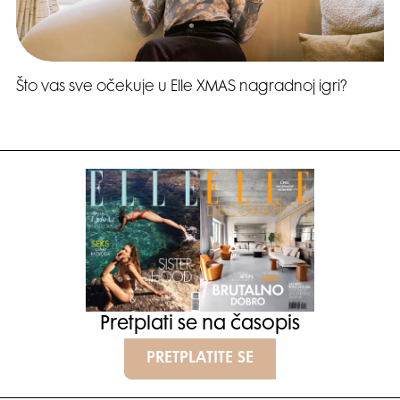
Što vas sve očekuje u Elle XMAS nagradnoj igri?
Pretplati se na časopis
PRETPLATITE SE