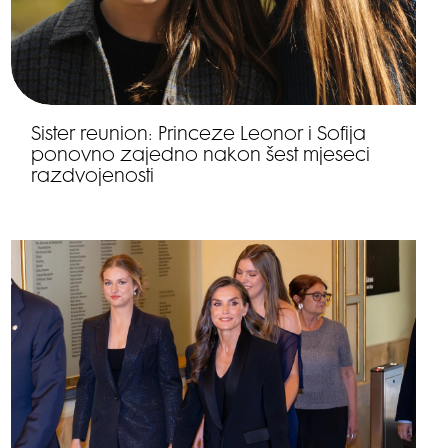
Sister reunion: Princeze Leonor i Sofija
ponovno zajedno nakon šest mjeseci
razdvojenosti