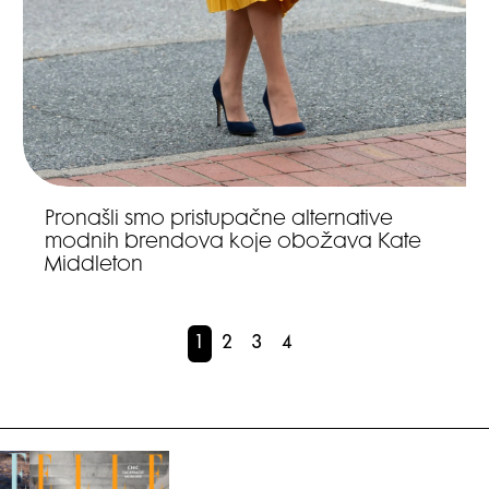
Pronašli smo pristupačne alternative
modnih brendova koje obožava Kate
Middleton
1
2
3
4