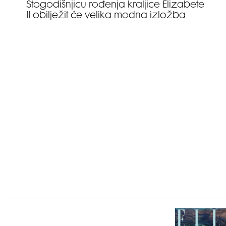
Stogodišnjicu rođenja kraljice Elizabete
II obilježit će velika modna izložba