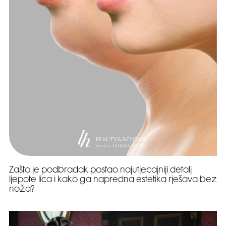
Zašto je podbradak postao najutjecajniji detalj
ljepote lica i kako ga napredna estetika rješava bez
noža?