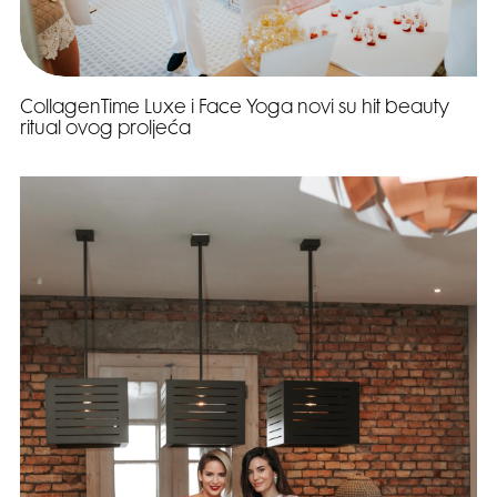
CollagenTime Luxe i Face Yoga novi su hit beauty
ritual ovog proljeća