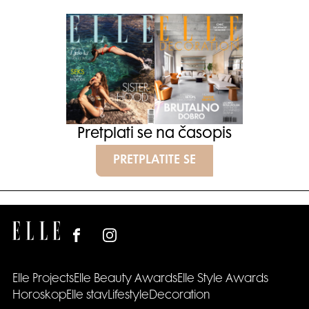
Pretplati se na časopis
PRETPLATITE SE
Elle Projects
Elle Beauty Awards
Elle Style Awards
Horoskop
Elle stav
Lifestyle
Decoration